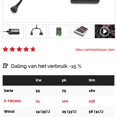
Zoeken
Alle commentaren zien
Daling van het verbruik -15 %
Kw
pk
Nm
Serie
55
75
180
P-TRONIC
74
100
236
Winst
19 (35%)
25 (33%)
56 (31%)