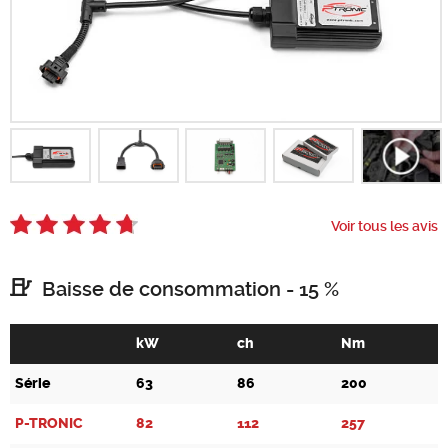
Chercher
Voir tous les avis
Baisse de consommation - 15 %
kW
ch
Nm
Série
63
86
200
P-TRONIC
82
112
257