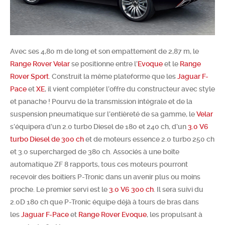
Chercher
Avec ses 4,80 m de long et son empattement de 2,87 m, le
Range Rover Velar
se positionne entre l’
Evoque
et le
Range
Rover Sport
. Construit la même plateforme que les
Jaguar F-
Pace
et
XE
, il vient compléter l’offre du constructeur avec style
et panache ! Pourvu de la transmission intégrale et de la
suspension pneumatique sur l’entièreté de sa gamme, le
Velar
s’équipera d’un 2.0 turbo Diesel de 180 et 240 ch, d’un
3.0 V6
turbo Diesel de 300 ch
et de moteurs essence 2.0 turbo 250 ch
et 3.0 supercharged de 380 ch. Associés à une boîte
automatique ZF 8 rapports, tous ces moteurs pourront
recevoir des boitiers P-Tronic dans un avenir plus ou moins
proche. Le premier servi est le
3.0 V6 300 ch
. Il sera suivi du
2.0D 180 ch que P-Tronic équipe déjà à tours de bras dans
les
Jaguar F-Pace
et
Range Rover Evoque
, les propulsant à