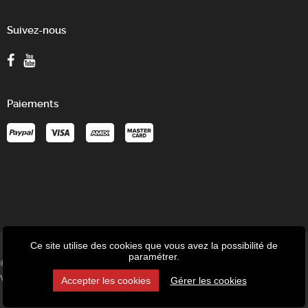
Suivez-nous
Paiements
Ce site utilise des cookies que vous avez la possibilité de
paramétrer.
© P-Tronic - Speed-up SRL - Avenue des Tilleuls 8/1C - 4802
Verviers - Belgique - TVA : BE 0477.924.839
Accepter les cookies
Gérer les cookies