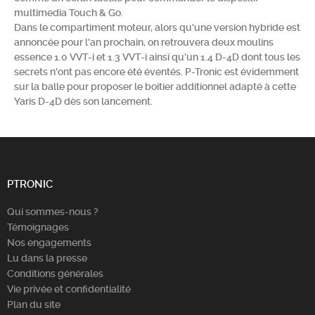
multimedia Touch & Go.
Chercher
Dans le compartiment moteur, alors qu'une version hybride est
annoncée pour l'an prochain, on retrouvera deux moulins
essence 1.0 VVT-i et 1.3 VVT-i ainsi qu'un 1.4 D-4D dont tous les
secrets n'ont pas encore été éventés. P-Tronic est évidemment
sur la balle pour proposer le boitier additionnel adapté à cette
Yaris D-4D dès son lancement.
PTRONIC
Qui sommes-nous ?
Témoignages
Nos engagements
Lu dans la presse
Conditions générales
Vie privée et confidentialité
Plan du site