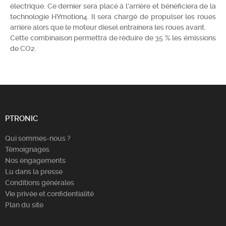
électrique. Ce dernier sera placé à l'arrière et bénéficiera de la
Chercher
technologie HYmotion4. Il sera chargé de propulser les roues
arrière alors que le moteur diesel entrainera les roues avant.
Cette combinaison permettra de réduire de 35 % les émissions
de CO2.
PTRONIC
Qui sommes-nous ?
Témoignages
Nos engagements
Lu dans la presse
Conditions générales
Vie privée et confidentialité
Plan du site