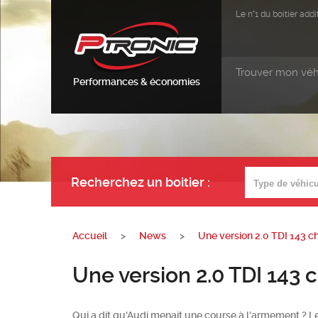
Le n°1 du boitier ad
Trouver mon véh
Performances & économies
Recherchez un boitier
:
Accueil
>
News
>
Une version 2.0 TDI 143 ch
Une version 2.0 TDI 143 c
Qui a dit qu'Audi menait une course à l'armement ? Le