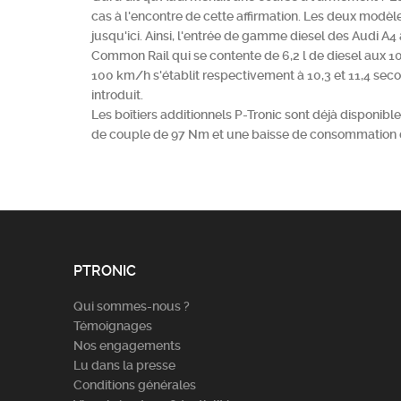
cas à l'encontre de cette affirmation. Les deux modèl
jusqu'ici. Ainsi, l'entrée de gamme diesel des Audi A
Common Rail qui se contente de 6,2 l de diesel aux 1
100 km/h s'établit respectivement à 10,3 et 11,4 seco
introduit.
Les boîtiers additionnels P-Tronic sont déjà disponib
de couple de 97 Nm et une baisse de consommation d
PTRONIC
Qui sommes-nous ?
Témoignages
Nos engagements
Lu dans la presse
Conditions générales