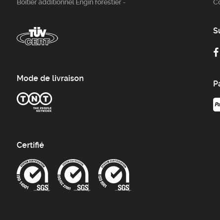
Boitier additionnel Engin forestier -
C
S
Mode de livraison
P
Certifié