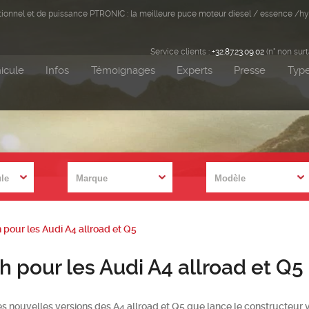
ditionnel et de puissance PTRONIC : la meilleure puce moteur diesel / essence /hy
Service clients :
+32.87.23.09.02
(n° non sur
icule
Infos
Témoignages
Experts
Presse
Type
 pour les Audi A4 allroad et Q5
h pour les Audi A4 allroad et Q5
s nouvelles versions des A4 allroad et Q5 que lance le constructeur 