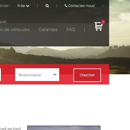
bride !
fr-be
|
|
Contactez-nous!
|
taxé)
0
s de véhicules
Garanties
FAQ
|
Chercher
vont en tout