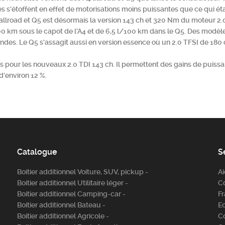
es s'étoffent en effet de motorisations moins puissantes que ce qui ét
4 allroad et Q5 est désormais la version 143 ch et 320 Nm du moteur 2.
00 km sous le capot de l'A4 et de 6,5 l/100 km dans le Q5. Des modèle
ndes. Le Q5 s'assagit aussi en version essence où un 2.0 TFSI de 180 
les pour les nouveaux 2.0 TDI 143 ch. Il permettent des gains de puiss
'environ 12 %.
Catalogue
S
Boitier additionnel Voiture, SUV, pickup -
A
Boitier additionnel Utilitaire léger -
C
Boitier additionnel Camping-car -
Fr
Boitier additionnel Bateau -
E
Boitier additionnel Agricole -
C