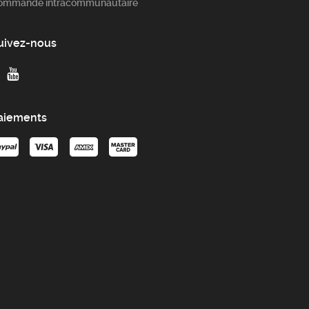
ommande intracommunautaire
uivez-nous
aiements