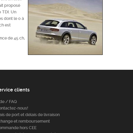
ait proposé
0 TDI. Un
s dont le 0 à
ch est
ance de 45 ch,
ervice clients
ide / FAQ
ontactez-nous!
ais de port et délais de livraison
change et remboursement
ommande hors CEE