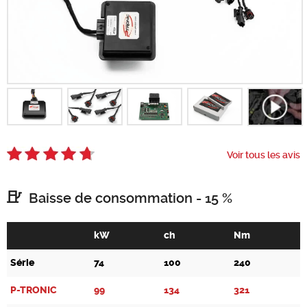
Chercher
Voir tous les avis
Baisse de consommation - 15 %
kW
ch
Nm
Série
74
100
240
P-TRONIC
99
134
321