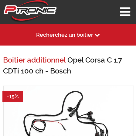
Recherchez un boitier
Boitier additionnel
Opel Corsa C 1.7
CDTi 100 ch - Bosch
-15%