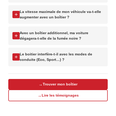
La vitesse maximale de mon véhicule va-t-elle
+
augmenter avec un boîtier ?
Avec un boîtier additionnel, ma voiture
+
dégagera-t-elle de la fumée noire ?
Le boitier interfère-t-il avec les modes de
+
conduite (Eco, Sport…) ?
→
Trouver mon boîtier
→
Lire les témoignages