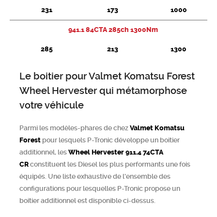
231
173
1000
Chercher
941.1 84CTA 285ch 1300Nm
285
213
1300
Le boitier pour Valmet Komatsu Forest
Wheel Hervester qui métamorphose
votre véhicule
Parmi les modèles-phares de chez
Valmet Komatsu
Forest
pour lesquels P-Tronic développe un boitier
additionnel, les
Wheel Hervester
911.4 74CTA
CR
constituent les Diesel les plus performants une fois
équipés. Une liste exhaustive de l'ensemble des
configurations pour lesquelles P-Tronic propose un
boitier additionnel est disponible ci-dessus.