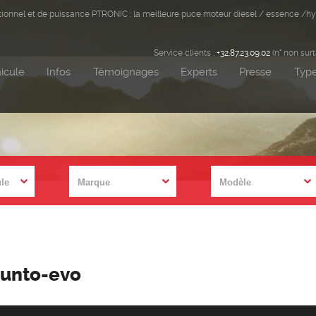
ditionnel et de puissance PTRONIC : la meilleure puce moteur diesel / essence /hy
Service clients :
+32.87.23.09.02
(n° non sur
icule
Infos
Témoignages
Experts
Presse
Type
Punto-evo