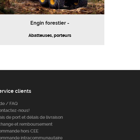
Engin forestier -
Abatteuses, porteurs
ervice clients
ide / FAQ
ontactez-nous!
ais de port et délais de livraison
change et remboursement
ommande hors CEE
ommande intracommunautaire