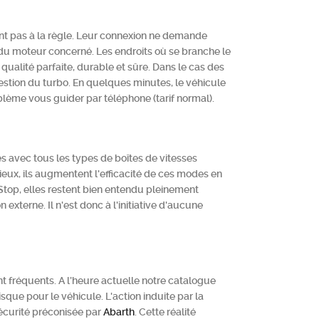
t pas à la règle. Leur connexion ne demande
s du moteur concerné. Les endroits où se branche le
 qualité parfaite, durable et sûre. Dans le cas des
gestion du turbo. En quelques minutes, le véhicule
oblème vous guider par téléphone (tarif normal).
 avec tous les types de boîtes de vitesses
eux, ils augmentent l'efficacité de ces modes en
Stop, elles restent bien entendu pleinement
xterne. Il n'est donc à l'initiative d'aucune
nt fréquents. A l’heure actuelle notre catalogue
sque pour le véhicule. L'action induite par la
écurité préconisée par
Abarth
. Cette réalité