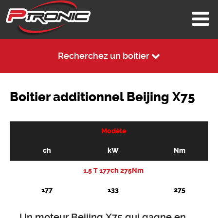
Recherchez un boitier
Boitier additionnel Beijing X75
Modèle
ch
kW
Nm
1.5 T 177ch 275Nm
177
133
275
Un moteur Beijing X75 qui gagne en