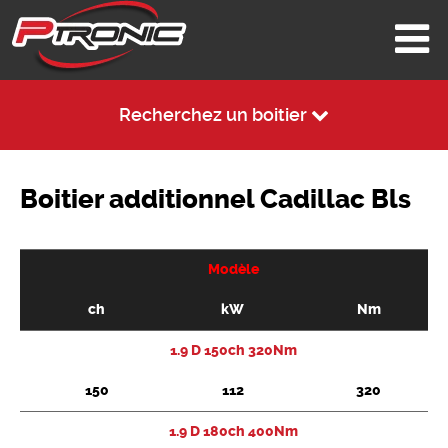
Recherchez un boitier
Boitier additionnel Cadillac Bls
Modèle
ch
kW
Nm
1.9 D 150ch 320Nm
150
112
320
1.9 D 180ch 400Nm