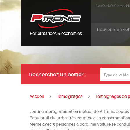
Le n°1 du boitier ad
Trouver mon véh
Performances & économies
Recherchez un boitier
:
Accueil
>
Témoignages
>
Témoignages de pa
J'ai une reprogrammation moteur de P-Tronic depuis
Beau bruit du turbo, très coupleux. La consommation 
Même avec 5 personnes à bord, ma voiture se conduit