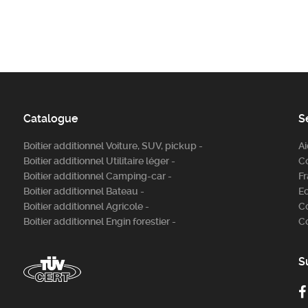
Catalogue
S
Boitier additionnel Voiture, SUV, pickup -
A
Boitier additionnel Utilitaire léger -
C
Boitier additionnel Camping-car -
Fr
Boitier additionnel Bateau -
E
Boitier additionnel Agricole -
C
Boitier additionnel Engin forestier -
C
S