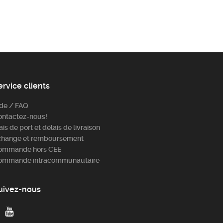
ervice clients
ide / FAQ
ontactez-nous!
ais de port et délais de livraison
change et remboursement
ommande hors CEE
ommande intracommunautaire
uivez-nous