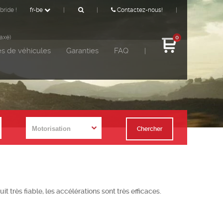
bride !
fr-be
|
|
Contactez-nous!
|
taxé)
0
s de véhicules
Garanties
FAQ
|
Chercher
it très fiable, les accélérations sont très efficaces.