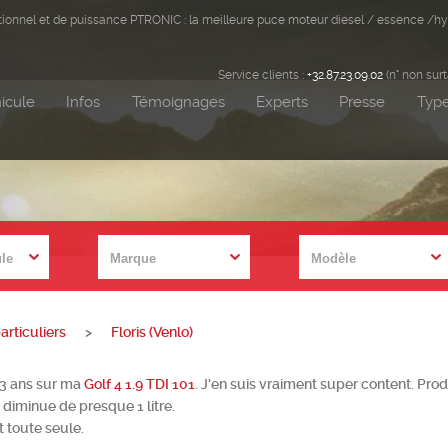
ditionnel et de puissance PTRONIC : la meilleure puce moteur diesel / essence /hy
Service clients :
+32.87.23.09.02
(n° non sur
icule
Infos
Témoignages
Experts
Presse
Type
rticuliers
>
Floris (Venlo)
 3 ans sur ma
Golf 4 1.9 TDI 101
. J'en suis vraiment super content. Produ
diminue de presque 1 litre.
 toute seule.