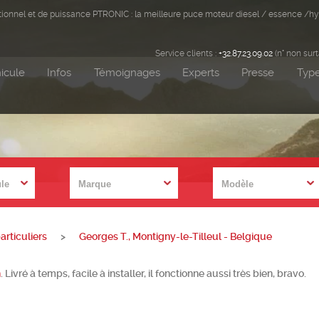
ditionnel et de puissance PTRONIC : la meilleure puce moteur diesel / essence /hy
Service clients :
+32.87.23.09.02
(n° non sur
icule
Infos
Témoignages
Experts
Presse
Type
rticuliers
>
Georges T., Montigny-le-Tilleul - Belgique
h
. Livré à temps, facile à installer, il fonctionne aussi très bien, bravo.