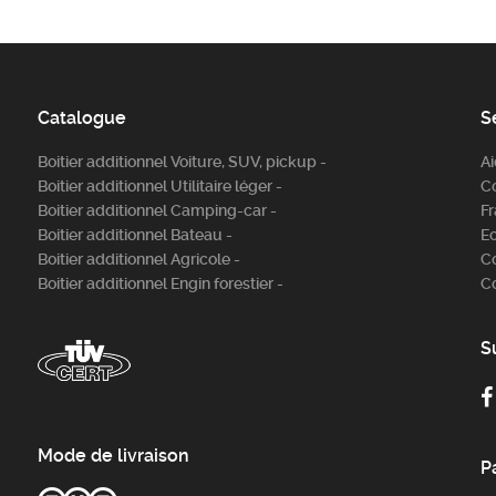
Catalogue
S
Boitier additionnel Voiture, SUV, pickup -
A
Boitier additionnel Utilitaire léger -
C
Boitier additionnel Camping-car -
Fr
Boitier additionnel Bateau -
E
Boitier additionnel Agricole -
C
Boitier additionnel Engin forestier -
C
S
Mode de livraison
P