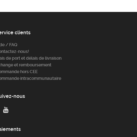
ervice clients
ide / FAQ
ontactez-nous!
ais de port et délais de livraison
change et remboursement
ommande hors CEE
ommande intracommunautaire
uivez-nous
aiements