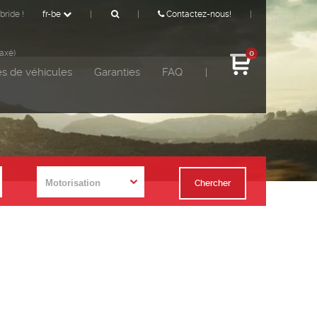
bride !
fr-be
|
|
Contactez-nous!
|
taxé)
0
s de véhicules
Garanties
FAQ
|
Chercher