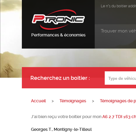
Le n°1 du boitier ad
Trouver mon véh
Performances & économies
Recherchez un boitier
:
Accueil
>
Témoignages
>
Témoignages de pa
J'ai bien reçu votre boitier pour mon
A6 2.7 TDI 163 c
Georges T., Montigny-le-Tilleul