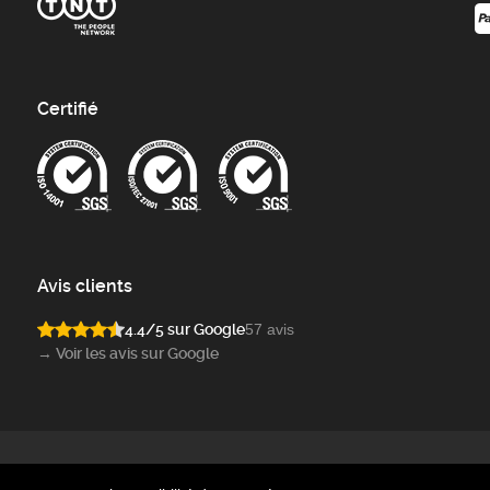
Certifié
Avis clients
4.4/5 sur Google
57 avis
→ Voir les avis sur Google
02 Verviers - Belgique - TVA : BE 0477.924.839