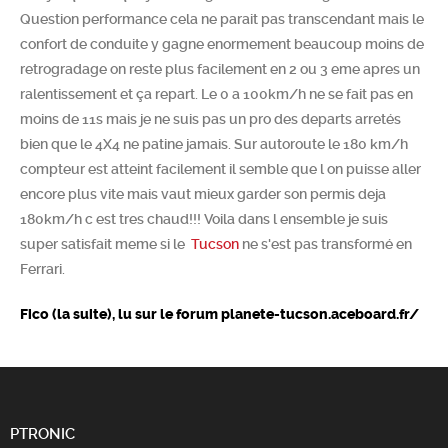
Question performance cela ne parait pas transcendant mais le
Chercher
confort de conduite y gagne enormement beaucoup moins de
retrogradage on reste plus facilement en 2 ou 3 eme apres un
ralentissement et ça repart. Le 0 a 100km/h ne se fait pas en
moins de 11s mais je ne suis pas un pro des departs arretés
bien que le 4X4 ne patine jamais. Sur autoroute le 180 km/h
compteur est atteint facilement il semble que l on puisse aller
encore plus vite mais vaut mieux garder son permis deja
180km/h c est tres chaud!!! Voila dans l ensemble je suis
super satisfait meme si le
Tucson
ne s'est pas transformé en
Ferrari.
Fico (la suite), lu sur le forum planete-tucson.aceboard.fr/
PTRONIC