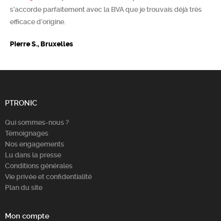
s’accorde parfaitement avec la BVA que je trouvais déjà très
Chercher
efficace d’origine.
Pierre S., Bruxelles
PTRONIC
Qui sommes-nous ?
Témoignages
Nos engagements
Lu dans la presse
Conditions générales
Vie privée et confidentialité
Plan du site
Mon compte