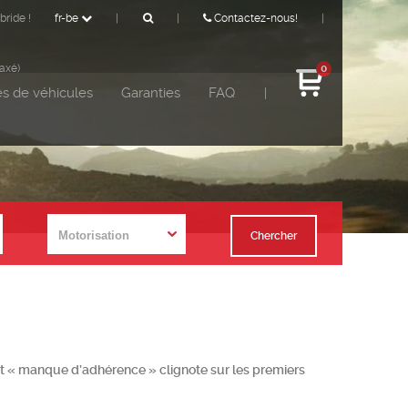
bride !
fr-be
|
|
Contactez-nous!
|
taxé)
0
s de véhicules
Garanties
FAQ
|
Chercher
yant « manque d’adhérence » clignote sur les premiers