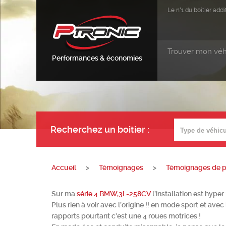
Le n°1 du boitier ad
Trouver mon véh
Performances & économies
Recherchez un boitier
:
Accueil
>
Témoignages
>
Témoignages de pa
Sur ma
série 4 BMW,3L-258CV
l’installation est hyper 
Plus rien à voir avec l’origine !! en mode sport et a
rapports pourtant c’est une 4 roues motrices !