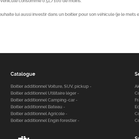
le véhicule consomme 0.5L/100 de moins.
te lui aussi investir dans un boitier pour son véhicule (je le mets en
Catalogue
S
Boitier additionnel Voiture, SUV, pickup -
A
Boitier additionnel Utilitaire léger -
C
Boitier additionnel Camping-car -
Fr
Boitier additionnel Bateau -
E
Boitier additionnel Agricole -
C
Boitier additionnel Engin forestier -
C
S