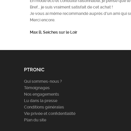
En mode éco et conduite raisonnable, je pense que 
Bref… je suis vraiment satisfait de cet achat !
Je vous ai même recommandé auprès d’un ami qui souhai
Merci encore.
Max B, Seiches sur le Loir
PTRONIC
Qui sommes-nous ?
Témoignages
Nos engagements
Lu dans la presse
Conditions générales
Vie privée et confidentialité
Plan du site