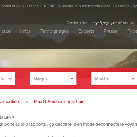
ditionnel et de puissance PTRONIC : la meilleure puce moteur diesel / essence /hy
Service clients :
+32.87.23.09.02
(n° non sur
icule
Infos
Témoignages
Experts
Presse
Type
rticuliers
>
Max B, Seiches sur le Loir
facile !!
vec la boite auto 8 rapports… ça décoiffe !!! en mode déconnecté le vo