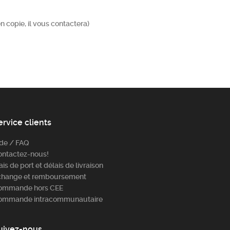
 copie, il vous contactera)
ervice clients
ide / FAQ
ontactez-nous!
ais de port et délais de livraison
change et remboursement
ommande hors CEE
ommande intracommunautaire
uivez-nous