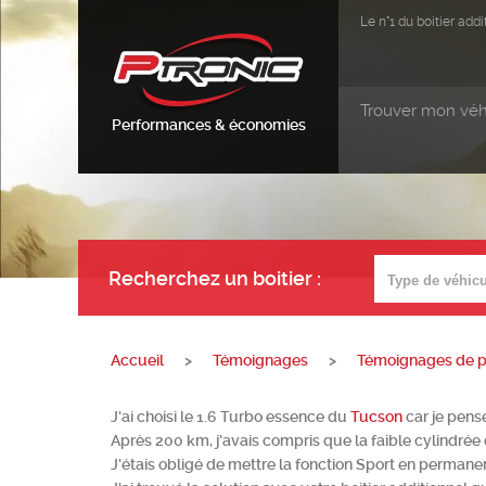
Le n°1 du boitier ad
Trouver mon véh
Performances & économies
Recherchez un boitier
:
Accueil
>
Témoignages
>
Témoignages de pa
J'ai choisi le 1.6 Turbo essence du
Tucson
car je pens
Après 200 km, j'avais compris que la faible cylindrée
J'étais obligé de mettre la fonction Sport en perman