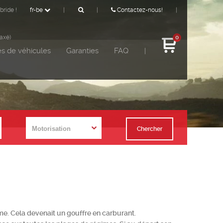
bride !
fr-be
|
|
Contactez-nous!
|
taxé)
0
s de véhicules
Garanties
FAQ
|
Chercher
me. Cela devenait un gouffre en carburant.