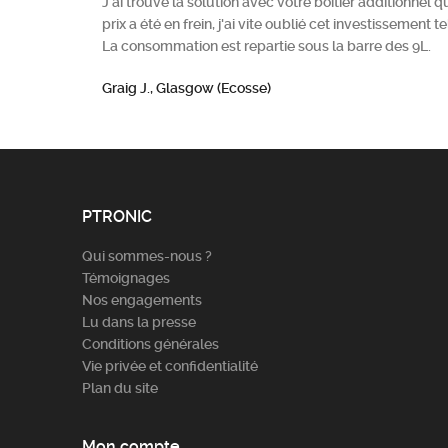
J'ai trouvé la solution avec votre boitier additionnel
prix a été en frein, j'ai vite oublié cet investissement te
La consommation est repartie sous la barre des 9L.
Graig J., Glasgow (Ecosse)
PTRONIC
Qui sommes-nous ?
Témoignages
Nos engagements
Lu dans la presse
Conditions générales
Vie privée et confidentialité
Plan du site
Mon compte