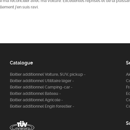
 qui ma réconcilier avec ma voiture. Excellentes reprises et de la puiss
llement j'en suis ravi.
Catalogue
S
Boitier additionnel Voiture, SUV, pickup -
A
Boitier additionnel Utilitaire léger -
C
Boitier additionnel Camping-car -
Fr
Boitier additionnel Bateau -
E
Boitier additionnel Agricole -
C
Boitier additionnel Engin forestier -
C
S