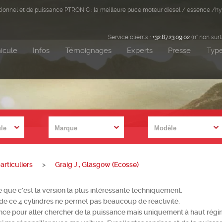
ditionnel et de puissance PTRONIC : la meilleure puce moteur diesel / essence /hy
Service clients :
+32.87.23.09.02
(n° non sur
icule
Infos
Témoignages
Experts
Presse
Type
rticuliers
>
Graig J., Glasgow (Ecosse)
e que c'est la version la plus intéressante techniquement.
 de ce 4 cylindres ne permet pas beaucoup de réactivité.
ence pour aller chercher de la puissance mais uniquement à haut régi