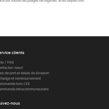
ance sur toutes les plages de régimes. Si au départ son
ervice clients
ide / FAQ
ontactez-nous!
ais de port et délais de livraison
change et remboursement
ommande hors CEE
ommande intracommunautaire
uivez-nous