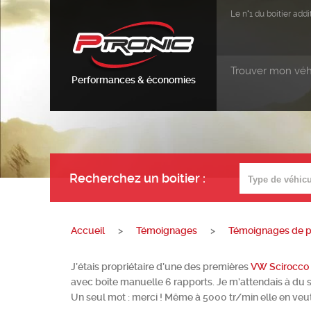
Le n°1 du boitier ad
Trouver mon véh
Performances & économies
Recherchez un boitier
:
Accueil
>
Témoignages
>
Témoignages de pa
J’étais propriétaire d’une des premières
VW Scirocco
avec boîte manuelle 6 rapports. Je m’attendais à du s
Un seul mot : merci ! Même à 5000 tr/min elle en veut 