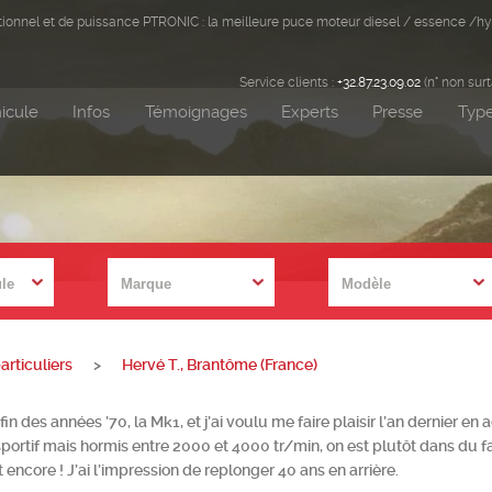
ditionnel et de puissance PTRONIC : la meilleure puce moteur diesel / essence /hy
Service clients :
+32.87.23.09.02
(n° non sur
icule
Infos
Témoignages
Experts
Presse
Type
rticuliers
>
Hervé T., Brantôme (France)
fin des années ’70, la Mk1, et j’ai voulu me faire plaisir l’an dernier
portif mais hormis entre 2000 et 4000 tr/min, on est plutôt dans du fa
encore ! J’ai l’impression de replonger 40 ans en arrière.