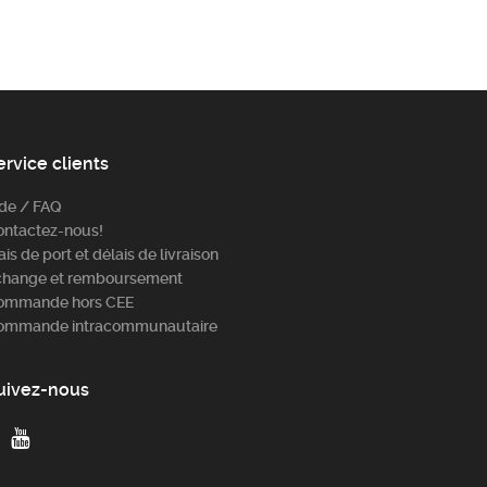
ervice clients
ide / FAQ
ontactez-nous!
ais de port et délais de livraison
change et remboursement
ommande hors CEE
ommande intracommunautaire
uivez-nous