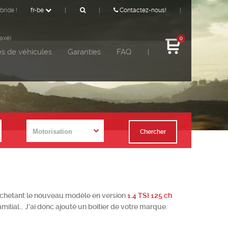
bride !
fr-be
|
|
Contactez-nous!
|
taxé)
0
s de véhicules
Garanties
FAQ
|
Chercher
 en achetant le nouveau modèle en version
1.4 TSI 125 ch
milial… J’ai donc ajouté un boitier de votre marque.