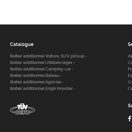
Catalogue
S
Boitier additionnel Voiture, SUV, pickup -
A
Boitier additionnel Utilitaire léger -
C
Boitier additionnel Camping-car -
Fr
Boitier additionnel Bateau -
E
Boitier additionnel Agricole -
C
Boitier additionnel Engin forestier -
C
S