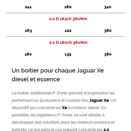
241
180
340
Chercher
2.0 D 163ch 380Nm
163
122
380
2.0 D 180ch 380Nm
180
135
380
Un boitier pour chaque Jaguar Xe
diesel et essence
Le boitier additionnel P-Tronic permet d’augmenter les
performances (puissance et couple) des
Jaguar
Xe
. Un
dispositif qui concerne les
Xe
à moteurs diesel. En
parallèle, les ingénieurs P-Tronic se sont attelés à
développer des solutions pour les moteurs essence et
hybride, ce qui dans le cas présent concerne les
2.0