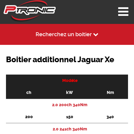
Recherchez un boitier
Boitier additionnel Jaguar Xe
Modèle
ch
kW
Nm
2.0 200ch 340Nm
200
150
340
2.0 241ch 340Nm