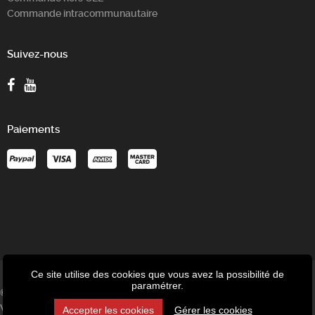
Commande intracommunautaire
Suivez-nous
Paiements
Ce site utilise des cookies que vous avez la possibilité de
paramétrer.
© P-Tronic - Speed-up SRL - Avenue des Tilleuls 8/1C - 4802
Verviers - Belgique - TVA : BE 0477.924.839
Accepter les cookies
Gérer les cookies