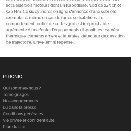
accueille trois moteurs dont un turbodiesel 3.0d de 245 ch et
Chercher
540 Nm. Ce six cylindres en ligne s'annonce d'une sobriété
exemplaire, même en cas de fortes sollicitations. Le
comportement routier de cette 730d est irréprochable,
agrémenté d'une foule d'équipements disponibles : caméra
thermique, caméras arrière et latérales, détecteur de déviation
de trajectoire, iDrive (enfin) repensé...
PTRONIC
Qui sommes-nous ?
Témoignages
Nos engagements
Lu dans la presse
Conditions générales
Vie privée et confidentialité
Plan du site