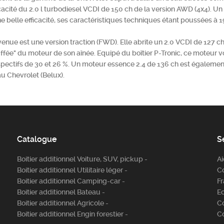
fficacité du 2.0 l turbodiesel VCDI de 150 ch de la version AWD (4x4)
e belle efficacité, ses caractéristiques techniques étant poussées à 1
venue est une version traction (FWD). Elle abrite un 2.0 VCDI de 127 
uffée" du moteur de son aînée. Equipé du boîtier P-Tronic, ce moteur 
spectifs de 30 et 26 %. Un moteur essence 2.4 de 136 ch est égaleme
au Chevrolet (Belux).
Catalogue
S
Boitier additionnel Voiture, SUV, pickup -
A
Boitier additionnel Utilitaire léger -
C
Boitier additionnel Camping-car -
Fr
Boitier additionnel Bateau -
E
Boitier additionnel Agricole -
C
Boitier additionnel Engin forestier -
C