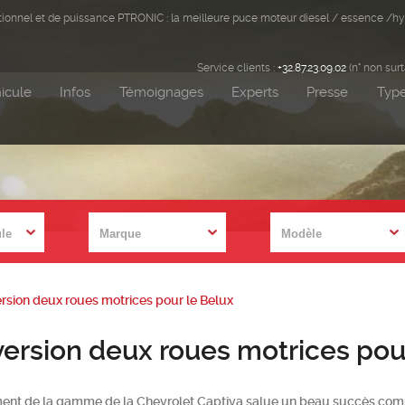
ditionnel et de puissance PTRONIC : la meilleure puce moteur diesel / essence /hy
Service clients :
+32.87.23.09.02
(n° non sur
icule
Infos
Témoignages
Experts
Presse
Type
ersion deux roues motrices pour le Belux
version deux roues motrices pou
ent de la gamme de la Chevrolet Captiva salue un beau succès com