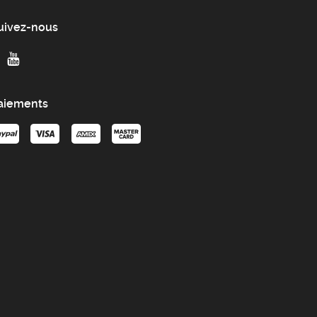
uivez-nous
aiements