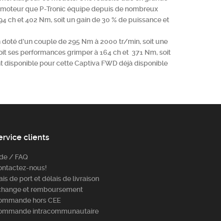
. Un moteur que P-Tronic équipe depuis de nombreux
94 ch et 402 Nm, soit un gain de 30 % de puissance et
ch doté d'un couple de 295 Nm à 2000 tr/min, soit une
voit ses performances grimper à 164 ch et 371 Nm, soit
nt disponible pour cette Captiva FWD déjà disponible
ervice clients
ide / FAQ
ontactez-nous!
ais de port et délais de livraison
change et remboursement
ommande hors CEE
ommande intracommunautaire