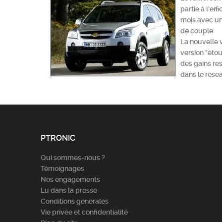
partie à l'e
mois avec un
de couple.
La nouvelle 
version "éto
des gains re
dans le rése
PTRONIC
Qui sommes-nous ?
Témoignages
Nos engagements
Lu dans la presse
Conditions générales
Vie privée et confidentialité