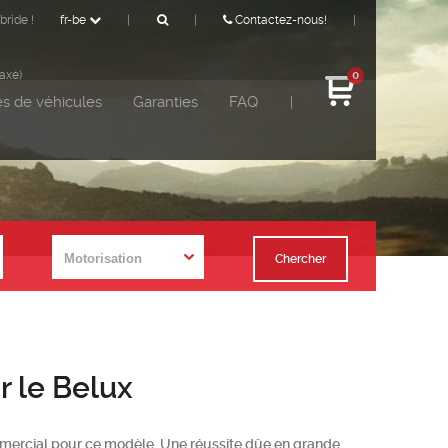
bride !
fr-be
|
|
Contactez-nous!
|
taxé)
0
s de véhicules
Garanties
FAQ
|
Chercher
r le Belux
mercial pour ce modèle. Une réussite dûe en grande