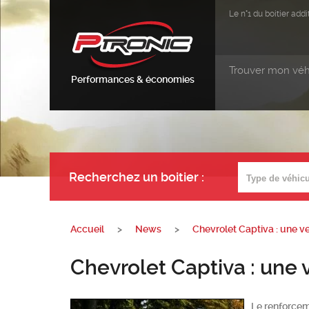
Le n°1 du boitier ad
Trouver mon véh
Performances & économies
Recherchez un boitier
:
Accueil
>
News
>
Chevrolet Captiva : une v
Chevrolet Captiva : une 
Le renforcem