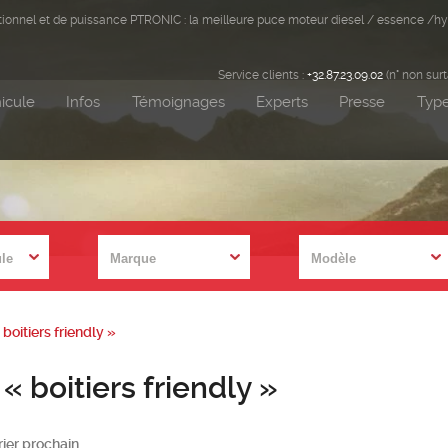
ditionnel et de puissance PTRONIC : la meilleure puce moteur diesel / essence /hy
Service clients :
+32.87.23.09.02
(n° non sur
icule
Infos
Témoignages
Experts
Presse
Type
boitiers friendly »
« boitiers friendly »
ier prochain.