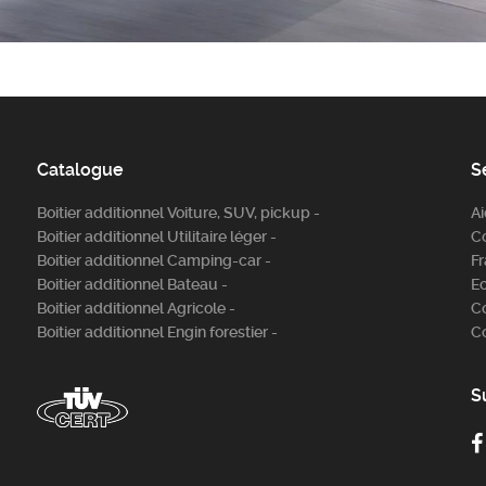
Catalogue
S
Boitier additionnel Voiture, SUV, pickup -
A
Boitier additionnel Utilitaire léger -
C
Boitier additionnel Camping-car -
Fr
Boitier additionnel Bateau -
E
Boitier additionnel Agricole -
C
Boitier additionnel Engin forestier -
C
S