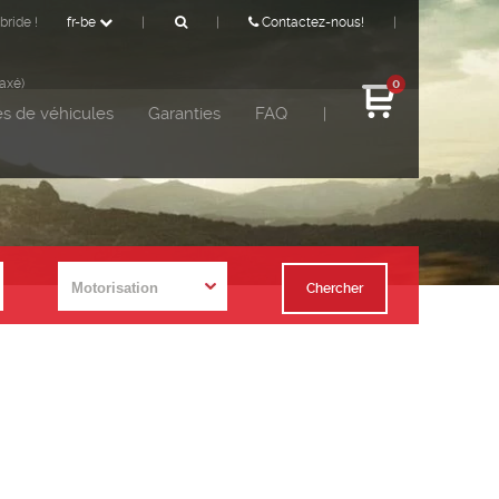
bride !
fr-be
|
|
Contactez-nous!
|
taxé)
0
s de véhicules
Garanties
FAQ
|
Chercher