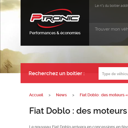
Le n°1 du boitier ad
Trouver mon véh
Performances & économies
Recherchez un boitier
:
Accueil
>
News
>
Fiat Doblo : des moteurs « 
Fiat Doblo : des moteurs 
Le nouveau Fiat Doblo arrivera en concessions en févr