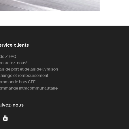
ervice clients
ide / FAQ
ontactez-nous!
ais de port et délais de livraison
change et remboursement
ommande hors CEE
ommande intracommunautaire
uivez-nous