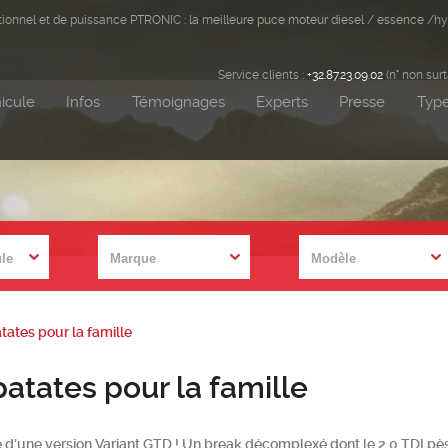
ditionnel et de puissance PTRONIC : la meilleure puce moteur diesel / essence /hy
Service clients :
+32.87.23.09.02
(n° non sur
icule
Infos
Témoignages
Experts
Presse
Type
atates pour la famille
patates pour la famille
pare d’une version Variant GTD ! Un break décomplexé dont le 2.0 TDI p