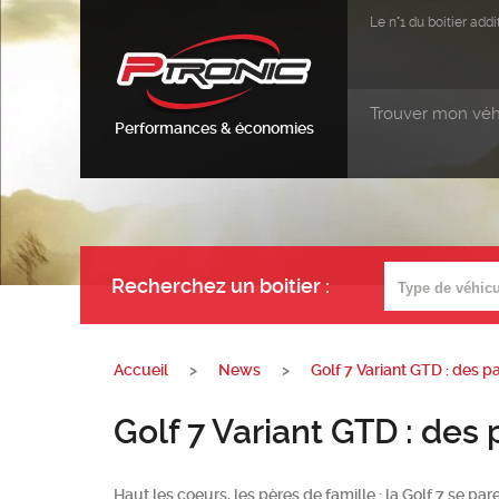
Le n°1 du boitier ad
Trouver mon véh
Performances & économies
Recherchez un boitier
:
Accueil
>
News
>
Golf 7 Variant GTD : des p
Golf 7 Variant GTD : des 
Haut les coeurs, les pères de famille : la Golf 7 se 