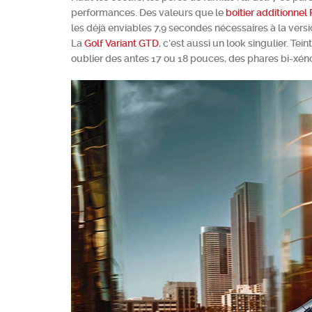
performances. Des valeurs que le
boitier additionnel
les déjà enviables 7,9 secondes nécessaires à la versi
La
Golf Variant GTD
, c’est aussi un look singulier. Te
oublier des antes 17 ou 18 pouces, des phares bi-xéno