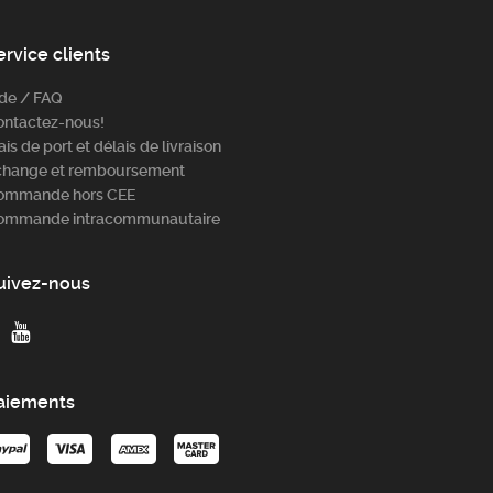
ervice clients
ide / FAQ
ontactez-nous!
ais de port et délais de livraison
change et remboursement
ommande hors CEE
ommande intracommunautaire
uivez-nous
aiements