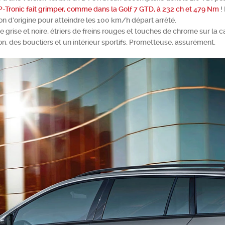
 P-Tronic fait grimper, comme dans la Golf 7 GTD, à 232 ch et 479 Nm
!
on d’origine pour atteindre les 100 km/h départ arrêté.
inte grise et noire, étriers de freins rouges et touches de chrome sur l
n, des boucliers et un intérieur sportifs. Prometteuse, assurément.