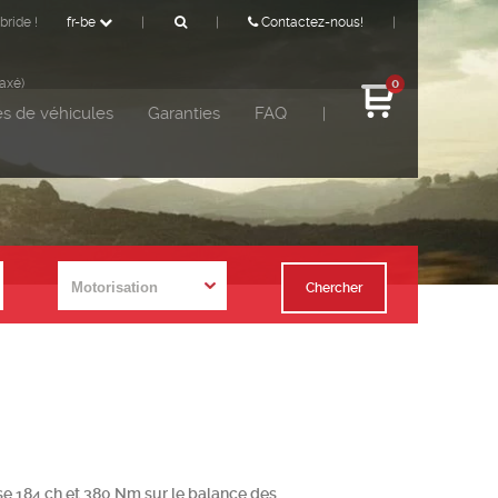
bride !
fr-be
|
|
Contactez-nous!
|
taxé)
0
s de véhicules
Garanties
FAQ
|
Chercher
èse 184 ch et 380 Nm sur le balance des