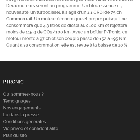
Deux moteurs seront au programme. Un bloc essence et,
Chercher
nouveauté, un turbodiesel. Il s'agit d'un 1.1 CRDi de 75 ch
Common rail. Un moteur économique et propre puisqu'il ne
consommera que 4,3 litres de diesel aux 100 km et rejettera
moins de 115 g de CO2/100 km. Avec un boîtier P-Tronic, ce
moteur monte à 97 ch et son couple passe de 152 à 195 Nm.
Quant à sa consommation, elle est revue à la baisse de 10 %.
PTRONIC
Qui sommes-nous ?
Témoignages
Nos engagements
Lu dans la presse
Conditions générales
Vie privée et confidentialité
Plan du site