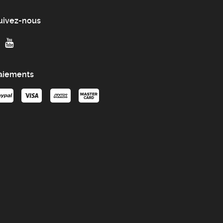
uivez-nous
aiements