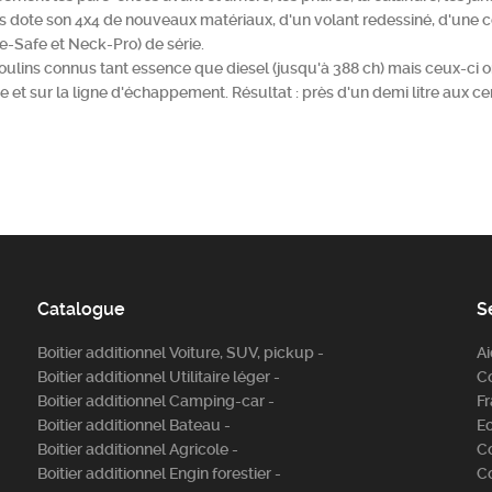
edes dote son 4x4 de nouveaux matériaux, d'un volant redessiné, d'une 
re-Safe et Neck-Pro) de série.
ulins connus tant essence que diesel (jusqu'à 388 ch) mais ceux-ci o
ue et sur la ligne d'échappement. Résultat : près d'un demi litre aux c
Catalogue
S
Boitier additionnel Voiture, SUV, pickup -
A
Boitier additionnel Utilitaire léger -
C
Boitier additionnel Camping-car -
Fr
Boitier additionnel Bateau -
E
Boitier additionnel Agricole -
C
Boitier additionnel Engin forestier -
C