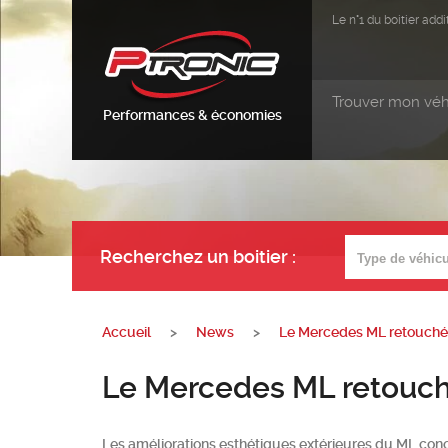
Le n°1 du boitier ad
Trouver mon véh
Performances & économies
Recherchez un boitier
:
Accueil
>
News
>
Le Mercedes ML retouché
Le Mercedes ML retouc
Les améliorations esthétiques extérieures du ML concer