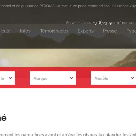
ditionnel et de puissance PTRONIC : la meilleure puce moteur diesel / essence /hy
Service clients :
+32.87.23.09.02
(n° non sur
icule
Infos
Témoignages
Experts
Presse
Type
hé
nent les pare-chocs avant et arrière, les phares, la calandre, les jan