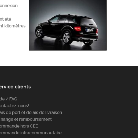
connexion
nt été
ent kilomètres
ervice clients
ide / FAQ
ontactez-nous!
ais de port et délais de livraison
change et remboursement
ommande hors CEE
ommande intracommunautaire