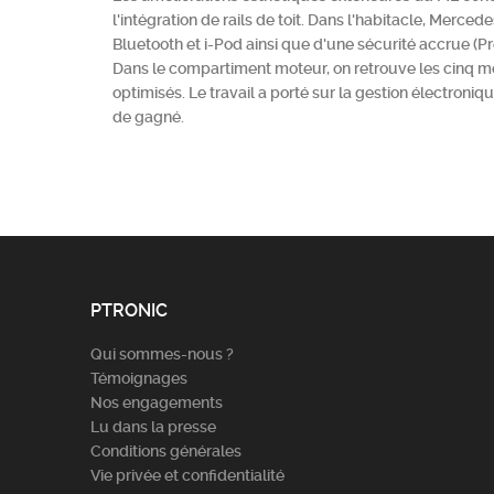
l'intégration de rails de toit. Dans l'habitacle, Merc
Bluetooth et i-Pod ainsi que d'une sécurité accrue (P
Dans le compartiment moteur, on retrouve les cinq mo
optimisés. Le travail a porté sur la gestion électroniq
de gagné.
PTRONIC
Qui sommes-nous ?
Témoignages
Nos engagements
Lu dans la presse
Conditions générales
Vie privée et confidentialité