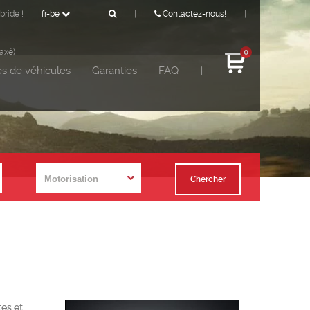
bride !
fr-be
|
|
Contactez-nous!
|
taxé)
0
s de véhicules
Garanties
FAQ
|
Chercher
tes et