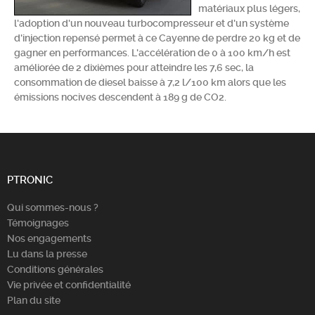
matériaux plus légers,
Chercher
l'adoption d'un nouveau turbocompresseur et d'un système
d'injection repensé permet à ce Cayenne de perdre 20 kg et de
gagner en performances. L'accélération de 0 à 100 km/h est
améliorée de 2 dixièmes pour atteindre les 7,6 sec, la
consommation de diesel baisse à 7,2 l/100 km alors que les
émissions nocives descendent à 189 g de CO2.
PTRONIC
Qui sommes-nous ?
Témoignages
Nos engagements
Lu dans la presse
Conditions générales
Vie privée et confidentialité
Plan du site