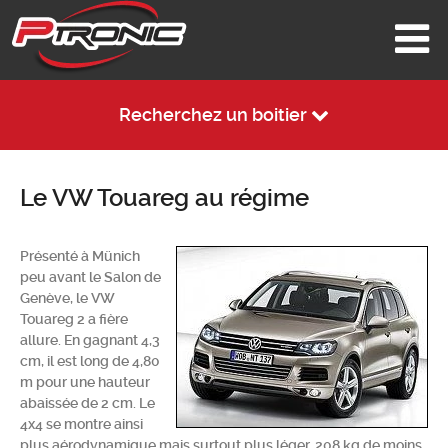
Recherchez un boitier
Le VW Touareg au régime
Présenté à Münich
peu avant le Salon de
Genève, le VW
Touareg 2 a fière
allure. En gagnant 4,3
cm, il est long de 4,80
m pour une hauteur
abaissée de 2 cm. Le
4x4 se montre ainsi
plus aérodynamique mais surtout plus léger. 208 kg de moins