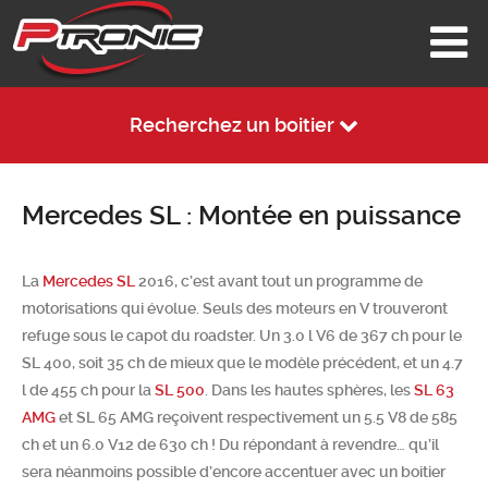
Recherchez un boitier
Mercedes SL : Montée en puissance
La
Mercedes SL
2016, c’est avant tout un programme de
motorisations qui évolue. Seuls des moteurs en V trouveront
refuge sous le capot du roadster. Un 3.0 l V6 de 367 ch pour le
SL 400, soit 35 ch de mieux que le modèle précédent, et un 4.7
l de 455 ch pour la
SL 500
. Dans les hautes sphères, les
SL 63
AMG
et SL 65 AMG reçoivent respectivement un 5.5 V8 de 585
ch et un 6.0 V12 de 630 ch ! Du répondant à revendre… qu’il
sera néanmoins possible d’encore accentuer avec un boitier