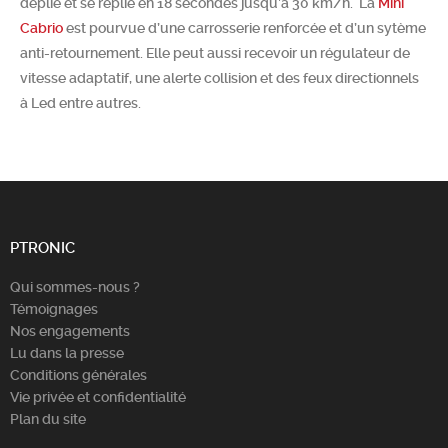
déplie et se replie en 18 secondes jusqu’à 30 km/h. La
Mini
Cabrio
est pourvue d’une carrosserie renforcée et d’un sytème
anti-retournement. Elle peut aussi recevoir un régulateur de
vitesse adaptatif, une alerte collision et des feux directionnels
à Led entre autres.
PTRONIC
Qui sommes-nous ?
Témoignages
Nos engagements
Lu dans la presse
Conditions générales
Vie privée et confidentialité
Plan du site