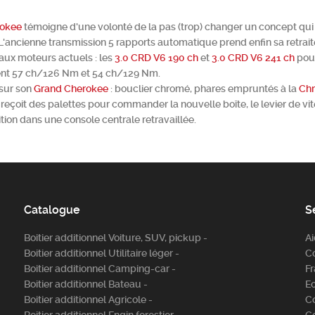
rokee
témoigne d'une volonté de la pas (trop) changer un concept qui
 L'ancienne transmission 5 rapports automatique prend enfin sa retrai
 aux moteurs actuels : les
3.0 CRD V6 190 ch
et
3.0 CRD V6 241 ch
pou
ent 57 ch/126 Nm et 54 ch/129 Nm.
sur son
Grand Cherokee
: bouclier chromé, phares empruntés à la
Chr
t reçoit des palettes pour commander la nouvelle boîte, le levier de vi
rition dans une console centrale retravaillée.
Catalogue
S
Boitier additionnel Voiture, SUV, pickup -
A
Boitier additionnel Utilitaire léger -
C
Boitier additionnel Camping-car -
Fr
Boitier additionnel Bateau -
E
Boitier additionnel Agricole -
C