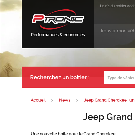
Le n°1 du boitier ad
Trouver mon véh
Performances & économies
Recherchez un boitier
:
Accueil
>
News
>
Jeep Grand Cherokee : un
Jeep Grand Cherok
Une nouvelle boîte pour le Grand Cherokee.