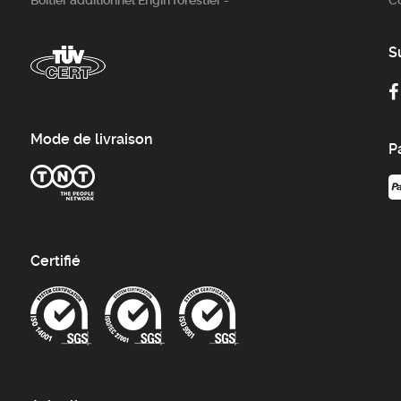
Boitier additionnel Engin forestier -
C
S
Mode de livraison
P
Certifié