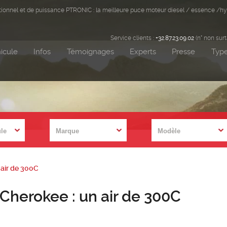
ditionnel et de puissance PTRONIC : la meilleure puce moteur diesel / essence /hy
Service clients :
+32.87.23.09.02
(n° non sur
icule
Infos
Témoignages
Experts
Presse
Type
 air de 300C
ee : un air de 300C