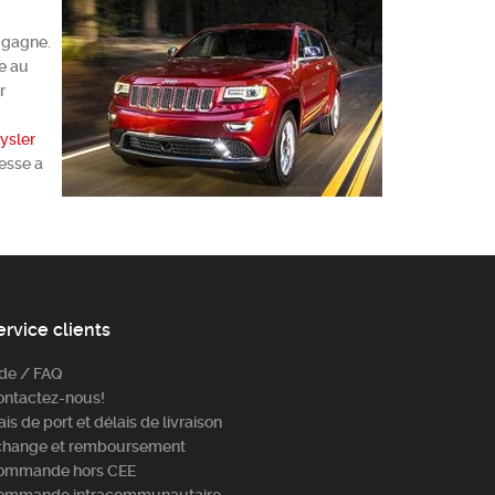
 gagne.
te au
r
ysler
tesse a
ervice clients
ide / FAQ
ontactez-nous!
ais de port et délais de livraison
change et remboursement
ommande hors CEE