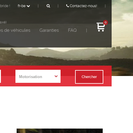
bride !
fr-be
|
|
Contactez-nous!
|
taxé)
0
s de véhicules
Garanties
FAQ
|
Chercher