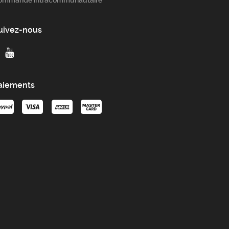
ommande intracommunautaire
uivez-nous
aiements