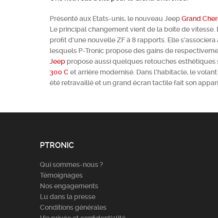
Présenté aux Etats-unis, le nouveau Jeep
Grand Che
Le principal changement vient de la boîte de vitesse.
profit d'une nouvelle ZF à 8 rapports. Elle s'associera
lesquels P-Tronic propose des gains de respectivem
Jeep
propose aussi quelques retouches esthétiques 
300 C
et arrière modernisé. Dans l'habitacle, le volan
été retravaillé et un grand écran tactile fait son appa
PTRONIC
Qui sommes-nous ?
Témoignages
Nos engagements
Lu dans la presse
Conditions générales