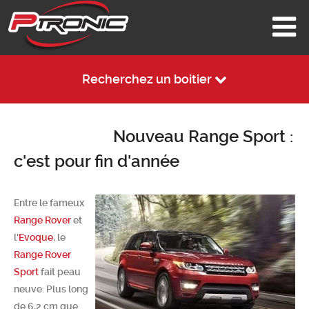
Recherchez un boitier
Nouveau Range Sport :
c'est pour fin d'année
Entre le fameux
Range Rover
et
l'
Evoque
, le
Range Rover
Sport
fait peau
neuve. Plus long
de 6,2 cm que