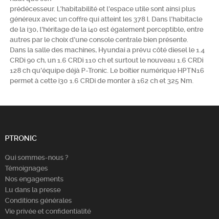
prédécesseur. L'habitabilité et l'espace utile sont ainsi plus
Chercher
généreux avec un coffre qui atteint les 378 l. Dans l'habitacle
de la i30, l'héritage de la i40 est également perceptible, entre
autres par le choix d'une console centrale bien présente.
Dans la salle des machines, Hyundai a prévu côté diesel le 1.4
CRDi 90 ch, un 1.6 CRDi 110 ch et surtout le nouveau 1.6 CRDi
128 ch qu'équipe déjà P-Tronic. Le boîtier numérique HPTN16
permet à cette i30 1.6 CRDi de monter à 162 ch et 325 Nm.
PTRONIC
Qui sommes-nous ?
Témoignages
Nos engagements
Lu dans la presse
Conditions générales
Vie privée et confidentialité