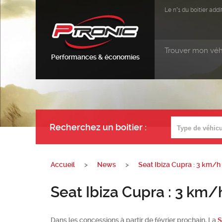
Le n°1 du boitier ad
Trouver mon véh
Performances & économies
Recherchez un boitier
:
Accueil
>
News
>
Seat Ibiza Cupra : 3 km/h
Seat Ibiza Cupra : 3 km/
Dans les concessions à partir de février prochain, La
S