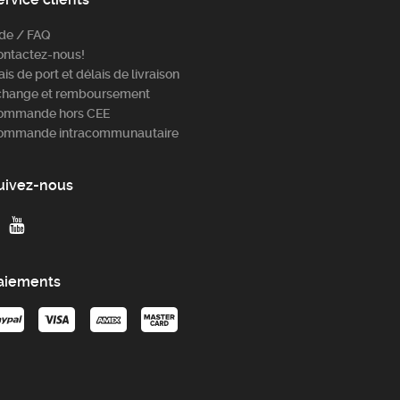
ide / FAQ
ontactez-nous!
ais de port et délais de livraison
change et remboursement
ommande hors CEE
ommande intracommunautaire
uivez-nous
aiements