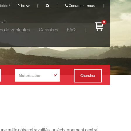
bride !
fr-be
|
|
Contactez-nous!
|
taxé)
0
s de véhicules
Garanties
FAQ
|
Chercher
 une grille noire retravaillés, un échappement central