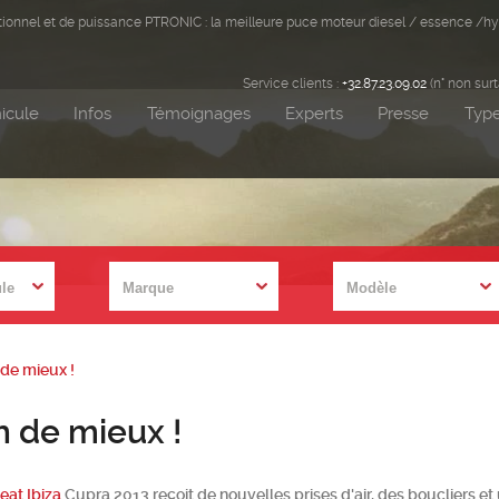
ditionnel et de puissance PTRONIC : la meilleure puce moteur diesel / essence /hy
Service clients :
+32.87.23.09.02
(n° non sur
icule
Infos
Témoignages
Experts
Presse
Type
 de mieux !
h de mieux !
eat Ibiza
Cupra 2013 reçoit de nouvelles prises d'air, des boucliers et