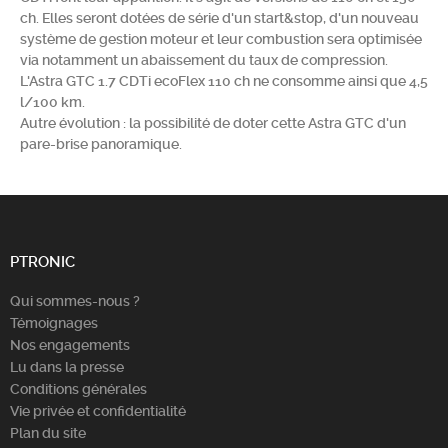
ch. Elles seront dotées de série d'un start&stop, d'un nouveau
Chercher
système de gestion moteur et leur combustion sera optimisée
via notamment un abaissement du taux de compression.
L'Astra GTC 1.7 CDTi ecoFlex 110 ch ne consomme ainsi que 4,5
l/100 km.
Autre évolution : la possibilité de doter cette Astra GTC d'un
pare-brise panoramique.
PTRONIC
Qui sommes-nous ?
Témoignages
Nos engagements
Lu dans la presse
Conditions générales
Vie privée et confidentialité
Plan du site