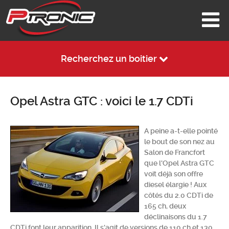
Recherchez un boitier
Opel Astra GTC : voici le 1.7 CDTi
A peine a-t-elle pointé
le bout de son nez au
Salon de Francfort
que l'Opel Astra GTC
voit déjà son offre
diesel élargie ! Aux
côtés du 2.0 CDTi de
165 ch, deux
déclinaisons du 1.7
CDTi font leur apparition. Il s'agit de versions de 110 ch et 130