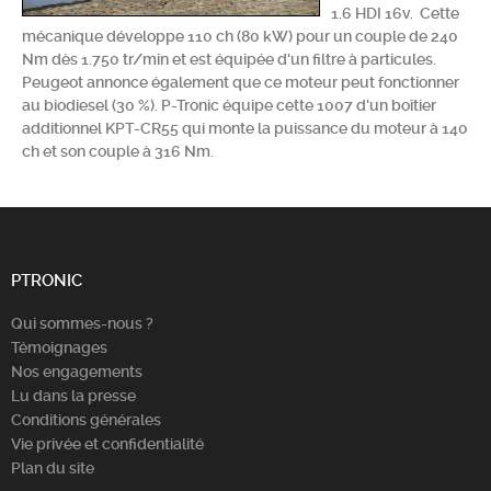
1.6 HDI 16v. Cette
Chercher
mécanique développe 110 ch (80 kW) pour un couple de 240
Nm dès 1.750 tr/min et est équipée d'un filtre à particules.
Peugeot annonce également que ce moteur peut fonctionner
au biodiesel (30 %). P-Tronic équipe cette 1007 d'un boîtier
additionnel KPT-CR55 qui monte la puissance du moteur à 140
ch et son couple à 316 Nm.
PTRONIC
Qui sommes-nous ?
Témoignages
Nos engagements
Lu dans la presse
Conditions générales
Vie privée et confidentialité
Plan du site