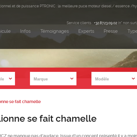
ditionnel et de puissance PTRONIC : la meilleure puce moteur diesel / essence /hy
Service clients :
+32.87.23.09.02
(n° non sur
icule
Infos
Témoignages
Experts
Presse
Type
onne se fait chamelle
ionne se fait chamelle
CZ ne manque pas d'audace. Issue d'un concept présenté il y a moins 