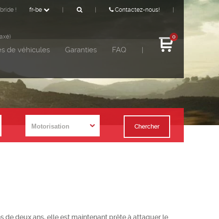
bride !
fr-be
|
|
Contactez-nous!
|
taxé)
0
s de véhicules
Garanties
FAQ
|
Chercher
de deux ans, elle est maintenant prête à attaquer le