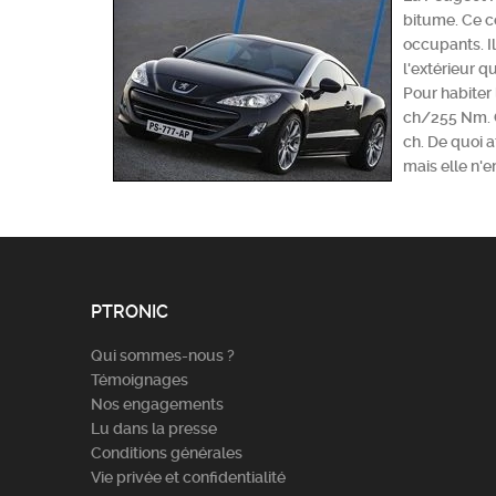
bitume. Ce c
occupants. I
l'extérieur q
Pour habiter
ch/255 Nm. C
ch. De quoi a
mais elle n'
PTRONIC
Qui sommes-nous ?
Témoignages
Nos engagements
Lu dans la presse
Conditions générales
Vie privée et confidentialité