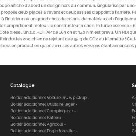
oupé affiche d'abord un design hors du commun, singularisé par une d
l propose deux places à l'avant et deux assises d'appoint à l'arrière.
u'à l'intérieur où un grand choix de coloris, de matériaux et d'équipe
 le compartiment moteur, le constructeur a choisi le turbo essence 
ôté diesel, un 2.0 HDi FAP de 163 ch et 340 Nm est prévu. Un HDi qu
tteindre les 200 ch en ne rejetant que 95 g de CO2 au kilomètre ! Cett
entrera en production qu'en 2011, les autres versions étant annoncées
Catalogue
S
Boitier additionnel Voiture, SUV, pickup -
A
Boitier additionnel Utilitaire léger -
C
Boitier additionnel Camping-car -
Fr
Boitier additionnel Bateau -
E
Boitier additionnel Agricole -
C
Boitier additionnel Engin forestier -
C