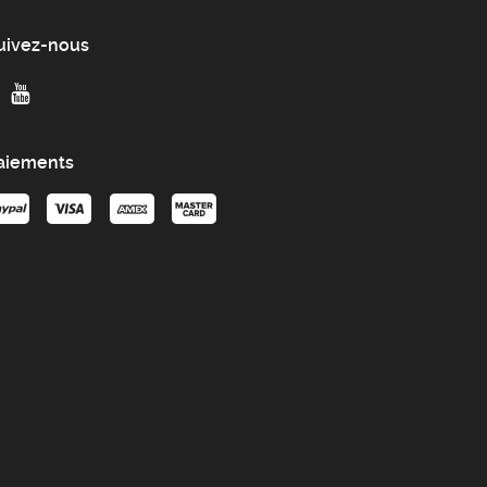
uivez-nous
aiements