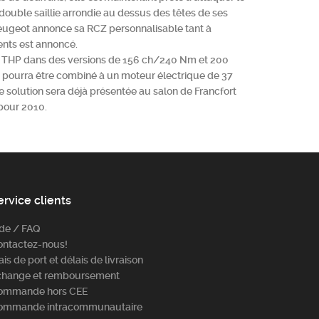
ouble saillie arrondie au dessus des têtes de ses
 Peugeot annonce sa RCZ personnalisable tant à
ments est annoncé.
1.6 THP dans des versions de 156 ch/240 Nm et 200
i pourra être combiné à un moteur électrique de 37
e solution sera déjà présentée au salon de Francfort
 pour 2010.
ervice clients
ide / FAQ
ontactez-nous!
ais de port et délais de livraison
change et remboursement
ommande hors CEE
ommande intracommunautaire