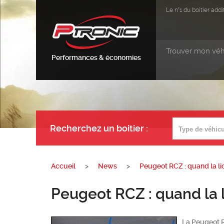
Le n°1 du boitier ad
Trouver mon véh
Performances & économies
Recherchez un boitier
:
Accueil
>
News
>
Peugeot RCZ : quand la li
Peugeot RCZ : quand la l
La Peugeot R