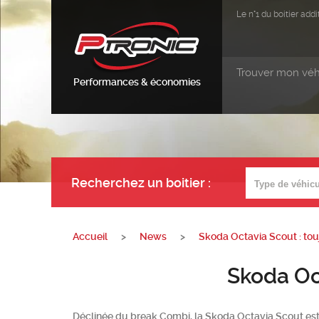
Le n°1 du boitier ad
Trouver mon véh
Performances & économies
Recherchez un boitier
:
Accueil
>
News
>
Skoda Octavia Scout : tou
Skoda Octavia Sco
Déclinée du break Combi, la Skoda Octavia Scout est 