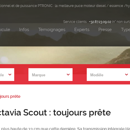
ditionnel et de puissance PTRONIC : la meilleure puce moteur diesel / essence /hy
Service clients :
+32.87.23.09.02
(n° non sur
icule
Infos
Témoignages
Experts
Presse
Type
jours prête
ut : toujours prête
plus haute de 33 cm que cette dernière. Sa transmission intégrale H