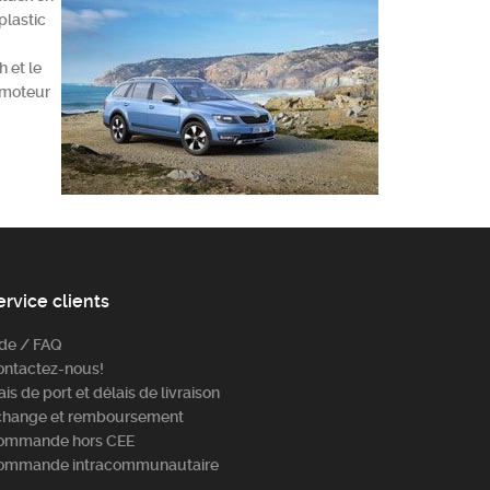
plastic
 et le
n moteur
ervice clients
ide / FAQ
ontactez-nous!
ais de port et délais de livraison
change et remboursement
ommande hors CEE
ommande intracommunautaire