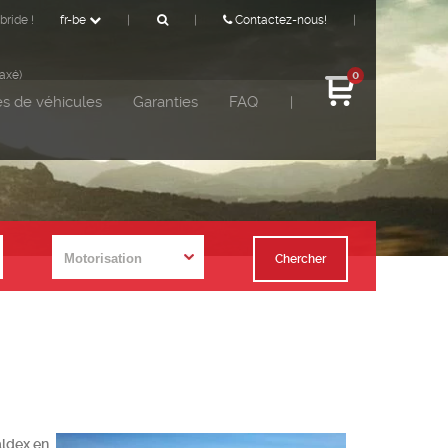
bride !
fr-be
|
|
Contactez-nous!
|
taxé)
0
s de véhicules
Garanties
FAQ
|
Chercher
aldex en