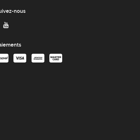
uivez-nous
aiements