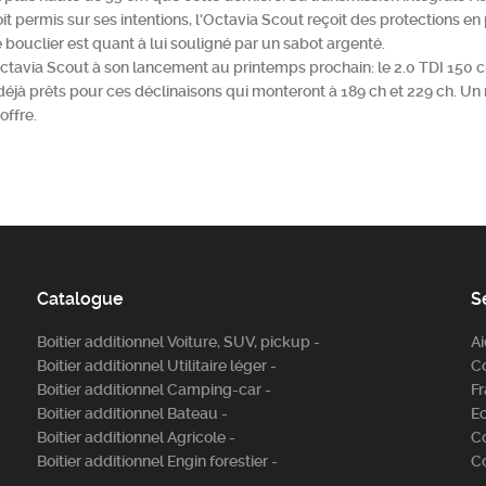
 permis sur ses intentions, l'Octavia Scout reçoit des protections en 
 bouclier est quant à lui souligné par un sabot argenté.
ctavia Scout à son lancement au printemps prochain: le 2.0 TDI 150 ch
t déjà prêts pour ces déclinaisons qui monteront à 189 ch et 229 ch. U
offre.
Catalogue
S
Boitier additionnel Voiture, SUV, pickup -
A
Boitier additionnel Utilitaire léger -
C
Boitier additionnel Camping-car -
Fr
Boitier additionnel Bateau -
E
Boitier additionnel Agricole -
C
Boitier additionnel Engin forestier -
C