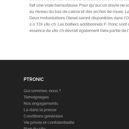
fait une vraie baroudeuse. Pour qu'aucun doute ne soit
au niveau du bas de caisse et des arches de roues. Le
Deux motorisations Diesel seront disponibles dans l'O
2.0 TDI 180 ch. Les boitiers additionnels P-Tronc son
essence de 180 ch devrait également faire partie de l'
PTRONIC
Qui sommes-nous ?
Témoignages
Nos engagements
Lu dans la presse
Conditions générales
Vie privée et confidentialité
Plan du site