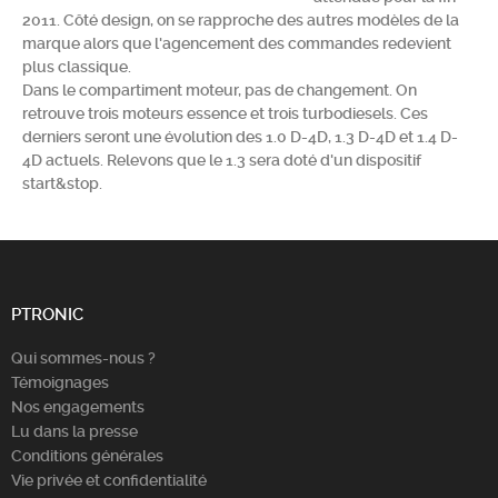
2011. Côté design, on se rapproche des autres modèles de la
Chercher
marque alors que l'agencement des commandes redevient
plus classique.
Dans le compartiment moteur, pas de changement. On
retrouve trois moteurs essence et trois turbodiesels. Ces
derniers seront une évolution des 1.0 D-4D, 1.3 D-4D et 1.4 D-
4D actuels. Relevons que le 1.3 sera doté d'un dispositif
start&stop.
PTRONIC
Qui sommes-nous ?
Témoignages
Nos engagements
Lu dans la presse
Conditions générales
Vie privée et confidentialité