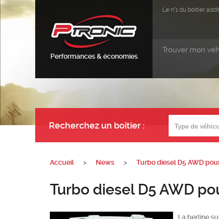
Le n°1 du boitier ad
Trouver mon véh
Performances & économies
Recherchez un boitier
:
Accueil
>
News
>
Turbo diesel D5 AWD pour
Turbo diesel D5 AWD pou
La berline s