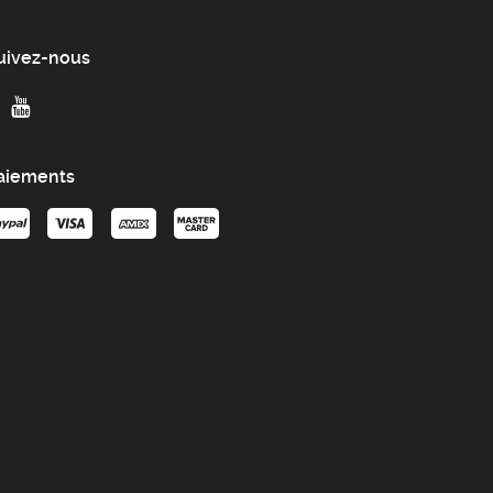
uivez-nous
aiements