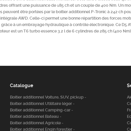
ndres offrant une puissance de 185 ch et un couple de 400 Nm. Un mot
 peuvent être portées par le boîtier additionnel P-Tronic à 242 ch po
 intégrale AWD. Celle-ci permet une bonne répartition des forces motr
 grâce à un embrayage hydraulique à contrôle électronique. Ce D5 AWD
teur est un T6 turbo essence 3.2 l de 6 cylindres de 285 ch (400 Nm)
Catalogue
S
Boitier additionnel Voiture, SUV, pickup -
A
Boitier additionnel Utilitaire léger -
C
Boitier additionnel Camping-car -
Fr
Boitier additionnel Bateau -
E
Boitier additionnel Agricole -
C
Boitier additionnel Engin forestier -
C