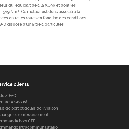
eur qui équipait déjà la XC90 et dont les
ur 519 Nm ! Ce moteur est donc associé à la
ices entre les roues en fonction des conditions
 dispose d'un filtre à particules.
.
ervice clients
ide / FAQ
ontactez-nous!
ais de port et délais de livraison
change et remboursement
ommande hors CEE
ommande intracommunautaire