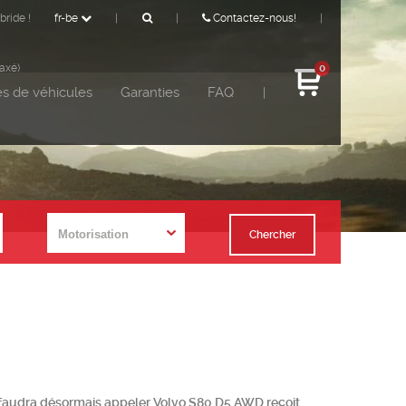
bride !
fr-be
|
|
Contactez-nous!
|
taxé)
0
s de véhicules
Garanties
FAQ
|
Chercher
il faudra désormais appeler Volvo S80 D5 AWD reçoit