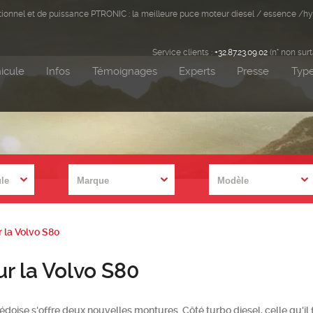
ditionnel et de puissance PTRONIC : la meilleure puce moteur diesel / essence /hy
Service clients :
+32.87.23.09.02
(n° non sur
icule
Infos
Témoignages
Experts
Presse
Type
 la Volvo S80
r la Volvo S80
uédoise s'offre deux nouvelles montures. Côté turbo diesel, celle qu'