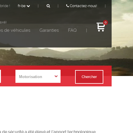
bride !
fr-be
|
|
Contactez-nous!
|
taxé)
0
s de véhicules
Garanties
FAQ
|
Chercher
de sécurité a été élevé et l’apport technologique