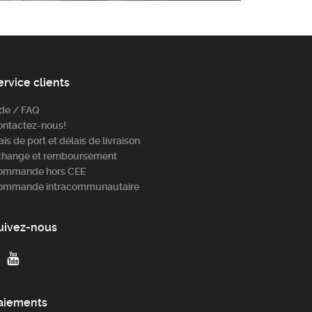
ervice clients
ide / FAQ
ontactez-nous!
ais de port et délais de livraison
change et remboursement
ommande hors CEE
ommande intracommunautaire
uivez-nous
aiements