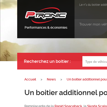
Le n°1 du boitier ad
Trouver mon véh
Performances & économies
Recherchez un boitier
:
Accueil
>
News
>
Un boitier additionnel pou
Un boitier additionnel p
Remplaçante de la
Rapid Spaceback
, la
Skoda Scala