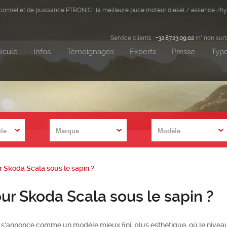
ditionnel et de puissance PTRONIC : la meilleure puce moteur diesel / essence /hy
Service clients :
+32.87.23.09.02
(n° non sur
icule
Infos
Témoignages
Experts
Presse
Type
r Skoda Scala sous le sapin ?
our Skoda Scala sous le sapin ?
s’annonce comme un modèle mieux fini, plus esthétique, où le niveau 