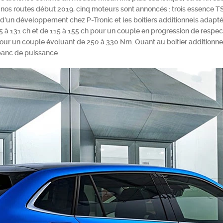
os routes début 2019, cinq moteurs sont annoncés : trois essence TSI
t d’un développement chez P-Tronic et les boitiers additionnels adap
5 à 131 ch et de 115 à 155 ch pour un couple en progression de resp
ur un couple évoluant de 250 à 330 Nm. Quant au boitier additionnel
 banc de puissance.