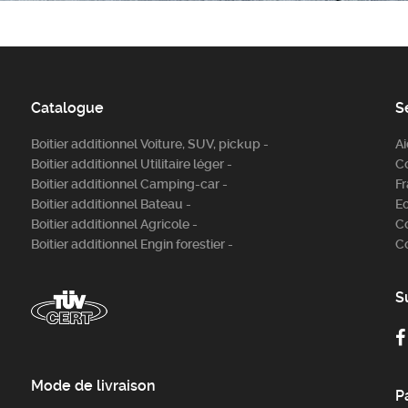
Catalogue
S
Boitier additionnel Voiture, SUV, pickup -
A
Boitier additionnel Utilitaire léger -
C
Boitier additionnel Camping-car -
Fr
Boitier additionnel Bateau -
E
Boitier additionnel Agricole -
C
Boitier additionnel Engin forestier -
C
S
Mode de livraison
P