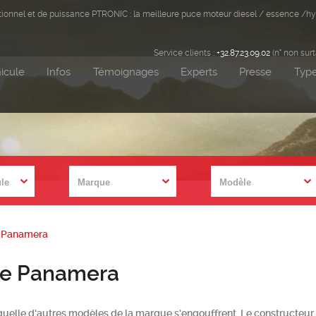
ditionnel et de puissance PTRONIC : la meilleure puce moteur diesel / essence /hy
Service clients :
+32.87.23.09.02
(n° non sur
icule
Infos
Témoignages
Experts
Presse
Type
e Panamera
che Panamera
quelle d'autres modèles de la marque s'engouffrent. Le constructeu