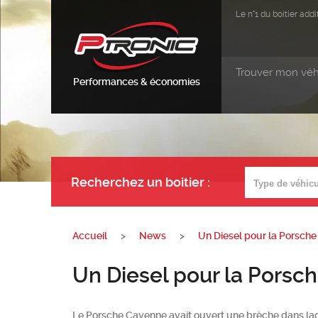
Le n°1 du boitier ad
Trouver mon véh
Performances & économies
Recherchez un boitier
:
Accueil
>
News
>
Un Diesel pour la Porsch
Un Diesel pour la Pors
Le Porsche Cayenne avait ouvert une brèche dans la