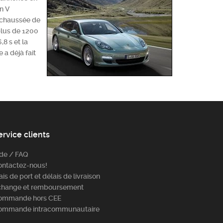
en V
 chaussée de
plus de 1200
8 s et la
 a déjà fait
ervice clients
ide / FAQ
ontactez-nous!
ais de port et délais de livraison
change et remboursement
ommande hors CEE
ommande intracommunautaire