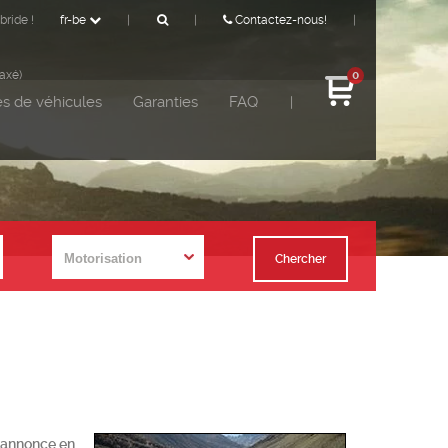
bride !
fr-be
|
|
Contactez-nous!
|
taxé)
0
s de véhicules
Garanties
FAQ
|
Chercher
r annonce en