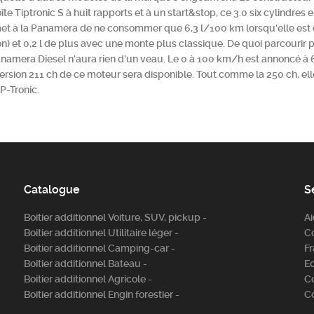
te Tiptronic S à huit rapports et à un start&stop, ce 3.0 six cylindres 
et à la Panamera de ne consommer que 6,3 l/100 km lorsqu'elle est
n) et 0,2 l de plus avec une monte plus classique. De quoi parcourir 
anamera Diesel n'aura rien d'un veau. Le 0 à 100 km/h est annoncé à 6,
ersion 211 ch de ce moteur sera disponible. Tout comme la 250 ch, elle
P-Tronic.
Catalogue
S
Boitier additionnel Voiture, SUV, pickup -
A
Boitier additionnel Utilitaire léger -
C
Boitier additionnel Camping-car -
Fr
Boitier additionnel Bateau -
E
Boitier additionnel Agricole -
C
Boitier additionnel Engin forestier -
C