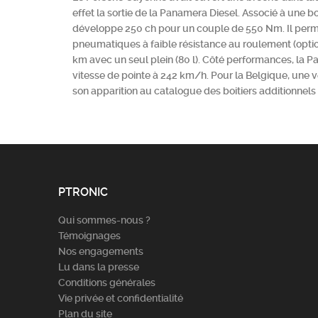
effet la sortie de la Panamera Diesel. Associé à une boî
développe 250 ch pour un couple de 550 Nm. Il perm
pneumatiques à faible résistance au roulement (optio
km avec un seul plein (80 l). Côté performances, la P
vitesse de pointe à 242 km/h. Pour la Belgique, une v
son apparition au catalogue des boitiers additionnels 
PTRONIC
Qui sommes-nous ?
Témoignages
Nos engagements
Lu dans la presse
Conditions générales
Vie privée et confidentialité
Plan du site