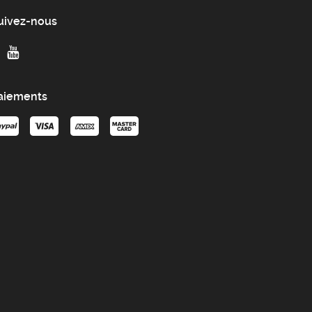
uivez-nous
aiements