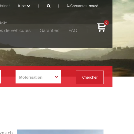
bride !
fr-be
|
|
Contactez-nous!
|
taxé)
0
s de véhicules
Garanties
FAQ
|
Chercher
 204 ch