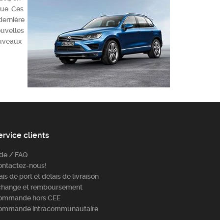
que. Ces
dernière
ouvelles
nouveaux
ervice clients
ide / FAQ
ontactez-nous!
ais de port et délais de livraison
change et remboursement
ommande hors CEE
ommande intracommunautaire