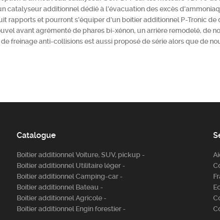
un catalyseur additionnel dédié à l'évacuation des excès d'ammonia
t rapports et pourront s'équiper d'un boitier additionnel P-Tronic de 
nouvel avant agrémenté de phares bi-xénon, un arrière remodelé, de n
if de freinage anti-collisions est aussi proposé de série alors que de 
Catalogue
S
Boitier additionnel Voiture, SUV, pickup -
A
Boitier additionnel Utilitaire léger -
C
Boitier additionnel Camping-car -
Fr
Boitier additionnel Bateau -
E
Boitier additionnel Agricole -
C
Boitier additionnel Engin forestier -
C