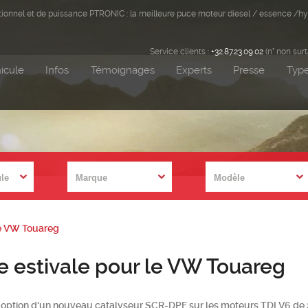
ditionnel et de puissance PTRONIC : la meilleure puce moteur diesel / essence /hy
Service clients :
+32.87.23.09.02
(n° non sur
icule
Infos
Témoignages
Experts
Presse
Type
le VW Touareg
le pour le VW Touareg
'adoption d'un nouveau catalyseur SCR-DPF sur les moteurs TDI V6 de