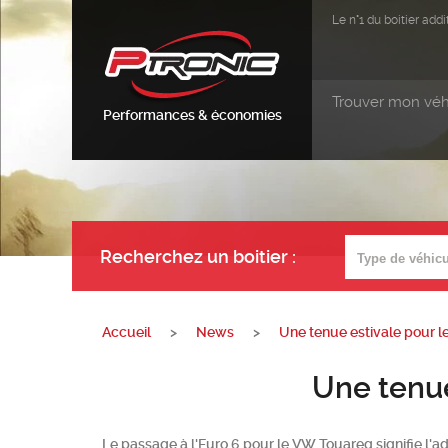
Le n°1 du boitier ad
Trouver mon véh
Performances & économies
Recherchez un boitier
:
Accueil
>
News
>
Une tenue estivale pour 
Une tenue estiva
Le passage à l'Euro 6 pour le VW Touareg signifie l