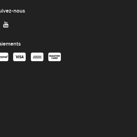
uivez-nous
aiements