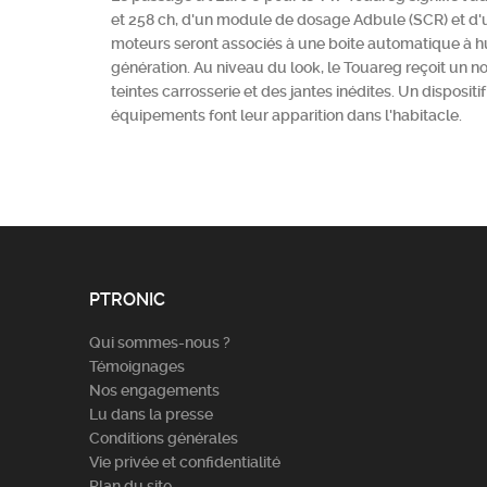
et 258 ch, d'un module de dosage Adbule (SCR) et d'
moteurs seront associés à une boite automatique à hui
génération. Au niveau du look, le Touareg reçoit un 
teintes carrosserie et des jantes inédites. Un disposit
équipements font leur apparition dans l'habitacle.
PTRONIC
Qui sommes-nous ?
Témoignages
Nos engagements
Lu dans la presse
Conditions générales
Vie privée et confidentialité
Plan du site