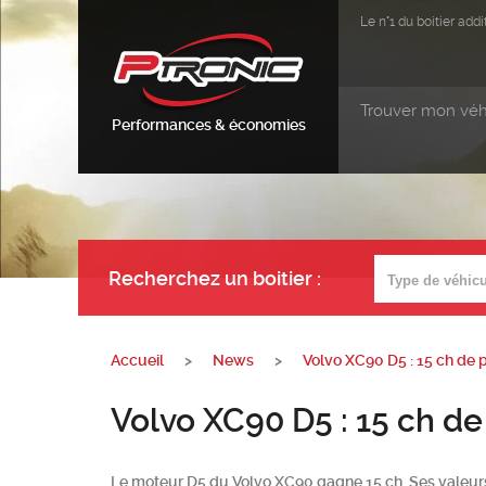
Le n°1 du boitier ad
Trouver mon véh
Performances & économies
Recherchez un boitier
:
Accueil
>
News
>
Volvo XC90 D5 : 15 ch de 
Volvo XC90 D5 : 15 ch de
Le moteur D5 du Volvo XC90 gagne 15 ch. Ses valeurs