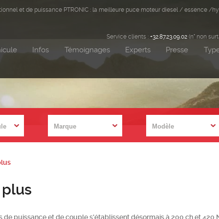
ditionnel et de puissance PTRONIC : la meilleure puce moteur diesel / essence /hy
Service clients :
+32.87.23.09.02
(n° non sur
icule
Infos
Témoignages
Experts
Presse
Type
plus
 plus
 de puissance et de couple s'établissent désormais à 200 ch et 420