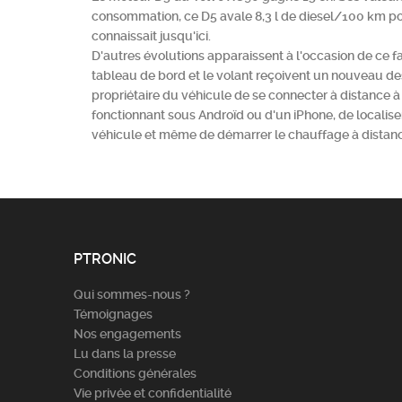
consommation, ce D5 avale 8,3 l de diesel/100 km p
connaissait jusqu'ici.
D'autres évolutions apparaissent à l'occasion de ce face
tableau de bord et le volant reçoivent un nouveau desi
propriétaire du véhicule de se connecter à distance à
fonctionnant sous Androïd ou d'un iPhone, de localise
véhicule et même de démarrer le chauffage à distan
PTRONIC
Qui sommes-nous ?
Témoignages
Nos engagements
Lu dans la presse
Conditions générales
Vie privée et confidentialité