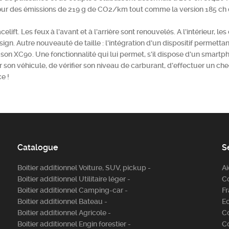
our des émissions de 219 g de CO2/km tout comme la version 185 ch 
lift. Les feux à l'avant et à l'arrière sont renouvelés. A l'intérieur, le
gn. Autre nouveauté de taille : l'intégration d'un dispositif permetta
 son XC90. Une fonctionnalité qui lui permet, s'il dispose d'un smartp
r son véhicule, de vérifier son niveau de carburant, d'effectuer un c
ce !
Catalogue
S
Boitier additionnel Voiture, SUV, pickup -
A
Boitier additionnel Utilitaire léger -
C
Boitier additionnel Camping-car -
Fr
Boitier additionnel Bateau -
E
Boitier additionnel Agricole -
C
Boitier additionnel Engin forestier -
C