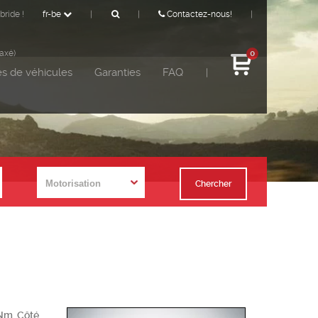
bride !
fr-be
|
|
Contactez-nous!
|
taxé)
0
s de véhicules
Garanties
FAQ
|
Chercher
 Nm. Côté