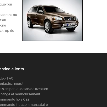
que l'on
s cadrans du
nt au
hone
heck-up du
ervice clients
ide / FAQ
ontactez-nous!
ais de port et délais de livraison
change et remboursement
ommande hors CEE
ommande intracommunautaire