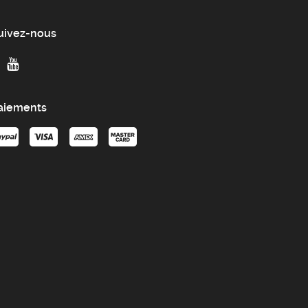
uivez-nous
aiements