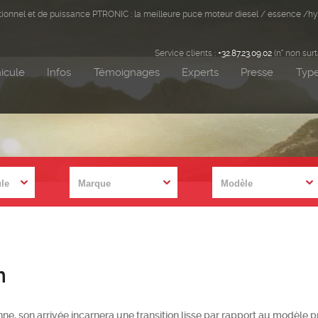
ditionnel et de puissance PTRONIC : la meilleure puce moteur diesel / essence /hy
Service clients :
+32.87.23.09.02
(n° non sur
icule
Infos
Témoignages
Experts
Presse
Type
m
onne, son arrivée incarnera une transition lisse par rapport au modèle 