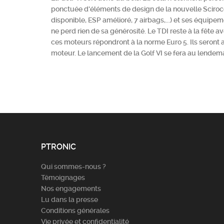
ponctuée d'éléments de design de la nouvelle Scirocco.
disponible, ESP amélioré, 7 airbags,...) et ses équipem
ne perd rien de sa générosité. Le TDI reste à la fête a
ces moteurs répondront à la norme Euro 5. Ils seront 
moteur. Le lancement de la Golf VI se fera au lendema
PTRONIC
Qui sommes-nous ?
Témoignages
Nos engagements
Lu dans la presse
Conditions générales
Vie privée et confidentialité