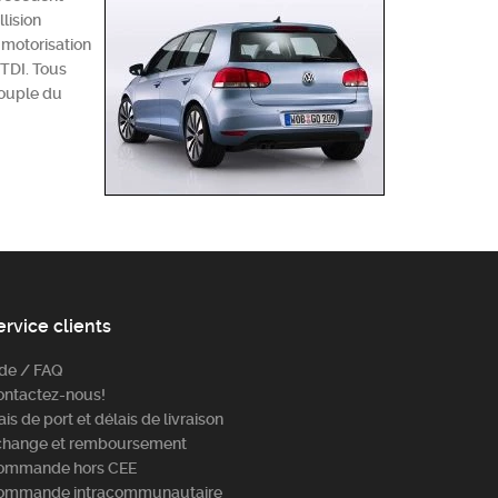
lision
e motorisation
 TDI. Tous
couple du
ervice clients
ide / FAQ
ontactez-nous!
ais de port et délais de livraison
change et remboursement
ommande hors CEE
ommande intracommunautaire