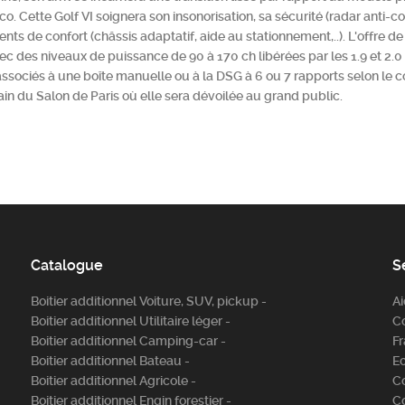
 Cette Golf VI soignera son insonorisation, sa sécurité (radar anti-col
ents de confort (châssis adaptatif, aide au stationnement,..). L'offre d
vec des niveaux de puissance de 90 à 170 ch libérées par les 1.9 et 2.0
associés à une boîte manuelle ou à la DSG à 6 ou 7 rapports selon le 
in du Salon de Paris où elle sera dévoilée au grand public.
Catalogue
S
Boitier additionnel Voiture, SUV, pickup -
A
Boitier additionnel Utilitaire léger -
C
Boitier additionnel Camping-car -
Fr
Boitier additionnel Bateau -
E
Boitier additionnel Agricole -
C
Boitier additionnel Engin forestier -
C