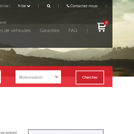
bride !
fr-be
|
|
Contactez-nous!
|
taxé)
0
s de véhicules
Garanties
FAQ
|
Chercher
précédent