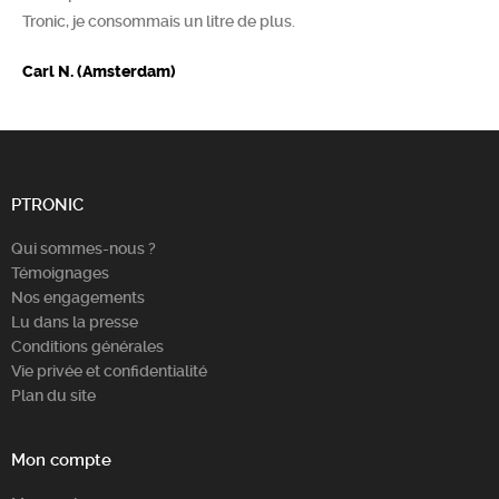
Tronic, je consommais un litre de plus.
Chercher
Carl N. (Amsterdam)
PTRONIC
Qui sommes-nous ?
Témoignages
Nos engagements
Lu dans la presse
Conditions générales
Vie privée et confidentialité
Plan du site
Mon compte