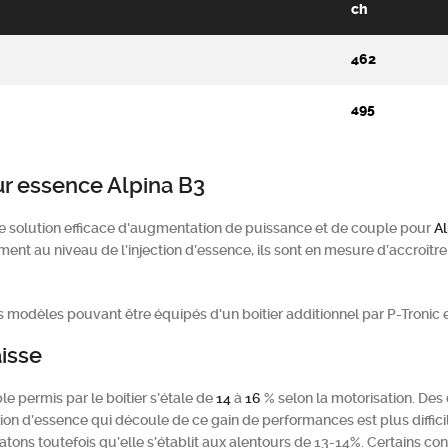
ch
462
495
r essence Alpina B3
e solution efficace d'augmentation de puissance et de couple pour
Al
ment au niveau de l’injection d’essence, ils sont en mesure d’accroît
 modèles pouvant être équipés d'un boitier additionnel par P-Tronic e
isse
le permis par le boitier s’étale de
14
à
16
% selon la motorisation. Des
d’essence qui découle de ce gain de performances est plus difficil
s toutefois qu’elle s’établit aux alentours de 13-14%. Certains cond