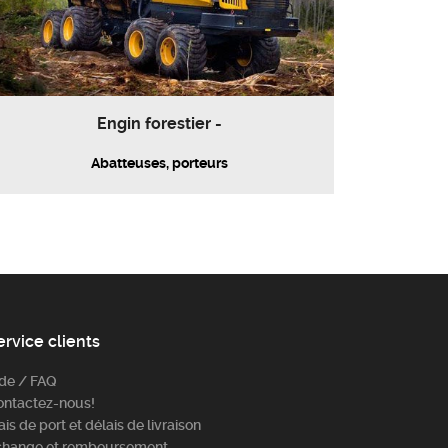
Engin forestier -
Abatteuses, porteurs
ervice clients
ide / FAQ
ontactez-nous!
ais de port et délais de livraison
change et remboursement