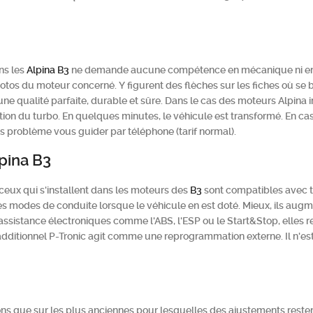
ns les
Alpina
B3
ne demande aucune compétence en mécanique ni en é
photos du moteur concerné. Y figurent des flèches sur les fiches où se 
'une qualité parfaite, durable et sûre. Dans le cas des moteurs Alpina 
on du turbo. En quelques minutes, le véhicule est transformé. En cas d
s problème vous guider par téléphone (tarif normal).
lpina B3
 ceux qui s'installent dans les moteurs des
B3
sont compatibles avec t
es modes de conduite lorsque le véhicule en est doté. Mieux, ils augm
 assistance électroniques comme l'ABS, l'ESP ou le Start&Stop, elles 
additionnel P-Tronic agit comme une reprogrammation externe. Il n'est 
tions que sur les plus anciennes pour lesquelles des ajustements reste