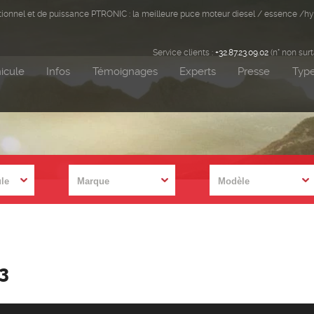
ditionnel et de puissance PTRONIC : la meilleure puce moteur diesel / essence /hy
Service clients :
+32.87.23.09.02
(n° non sur
icule
Infos
Témoignages
Experts
Presse
Type
B3