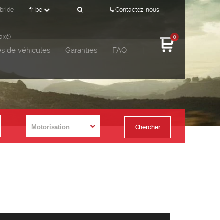
bride !
fr-be
|
|
Contactez-nous!
|
taxé)
0
s de véhicules
Garanties
FAQ
|
Chercher