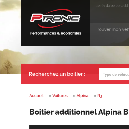
Le n°1 du boitier ad
Trouver mon véh
Performances & économies
Recherchez un boitier
:
Accueil
»
Voitures
»
Alpina
»
B3
Boitier additionnel Alpina 