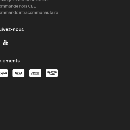
ommande hors CEE
ommande intracommunautaire
uivez-nous
aiements