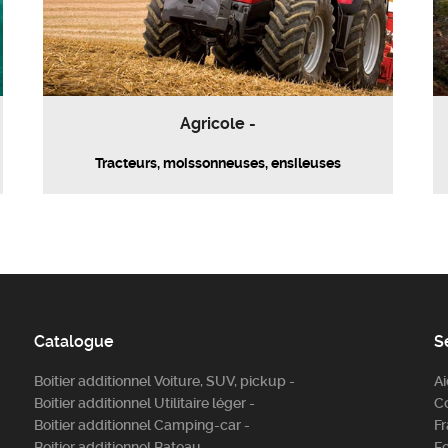
Agricole -
Tracteurs, moissonneuses, ensileuses
Catalogue
S
Boitier additionnel Voiture, SUV, pickup -
A
Boitier additionnel Utilitaire léger -
C
Boitier additionnel Camping-car -
Fr
Boitier additionnel Bateau -
E