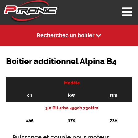
Recherchez un boitier
Boitier additionnel Alpina B4
Modèle
ch
kW
Nm
3.0 Biturbo 495ch 730Nm
495
370
730
Puissance et couple pour moteur