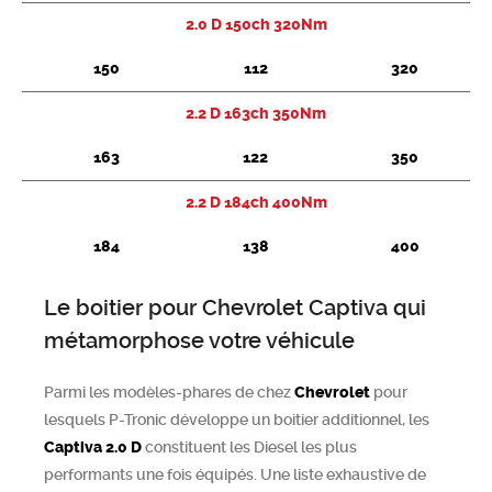
2.0 D 150ch 320Nm
Chercher
150
112
320
2.2 D 163ch 350Nm
163
122
350
2.2 D 184ch 400Nm
184
138
400
Le boitier pour Chevrolet Captiva qui
métamorphose votre véhicule
Parmi les modèles-phares de chez
Chevrolet
pour
lesquels P-Tronic développe un boitier additionnel, les
Captiva
2.0 D
constituent les Diesel les plus
performants une fois équipés. Une liste exhaustive de