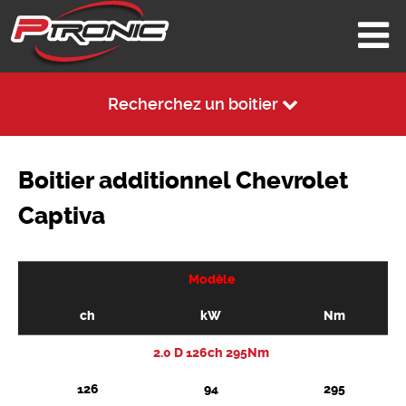
Recherchez un boitier
Boitier additionnel Chevrolet
Captiva
Modèle
ch
kW
Nm
2.0 D 126ch 295Nm
126
94
295